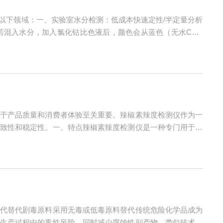
以下领域：一、实验室水分检测：低成本快速定性/半定量分析
混入水分，加入氯化钴比色液后，颜色会从蓝色（无水CoCl
湿度检测：用于监测干燥气体（如氮气、氩气）的湿度。将浸有氯
于产品质量和消费者体验至关重要。辣椒素辣度检测仪作为一
致性和稳定性。一、特点辣椒素辣度检测仪是一种专门用于测
够精确测量辣椒素的含量，从而准确反映食品的辣度。这种高
代替代剧毒原料采用无毒或低毒原料替代传统危险化学品成为
生产过程中的毒性风险，同时减少腐蚀性副产物。类似技术正