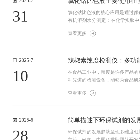
氯化钴比色液主要使用在
2025-7
31
氯化钴比色液的核心应用是通过颜
有机溶剂水分测定：在化学实验中
₂）逐渐变为粉红色（CoCl₂・
查看更多
化钴比色液的试纸放入气体流中，若气
辣椒素辣度检测仪：多功
2025-7
10
在食品工业中，辣度是许多产品的
种先进的检测设备，能够为食品研
量辣椒及其制品中辣椒素含量的仪
查看更多
精度测量对于食品研发和质量控制尤
简单描述下环保试剂的发
2025-6
28
环保试剂的发展趋势呈现多维度创
主流。例如，中国科学院团队开发