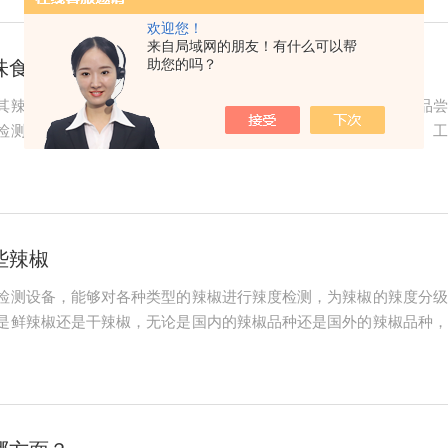
欢迎您！
来自局域网的朋友！有什么可以帮
助您的吗？
食品定“辣标”
其辣度一直是影响风味和品质的关键因素。然而，传统依靠主观品尝
检测仪应运而生，为辣味食品的辣度标准化提供了科学依据。一、工
一次性三电极片，在特定电位作用下，使辣椒素在电极表面富集并发
椒素的含量，并将...
些辣椒
检测设备，能够对各种类型的辣椒进行辣度检测，为辣椒的辣度分级
是鲜辣椒还是干辣椒，无论是国内的辣椒品种还是国外的辣椒品种，
久，品种繁多。辣椒素辣度检测仪可以检测到我们日常生活中常见
通过辣度检测仪，可...