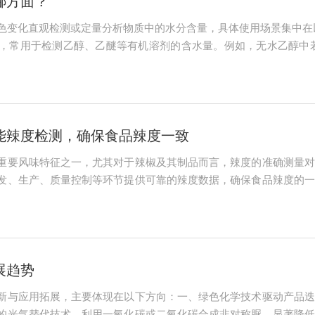
哪方面？
色变化直观检测或定量分析物质中的水分含量，具体使用场景集中在
，常用于检测乙醇、乙醚等有机溶剂的含水量。例如，无水乙醇中若
6H₂O），通过与标准比色液对比，可快速判断水分是否超标。气体
体...
能辣度检测，确保食品辣度一致
重要风味特征之一，尤其对于辣椒及其制品而言，辣度的准确测量对
发、生产、质量控制等环节提供可靠的辣度数据，确保食品辣度的一
器。其主要特点包括：高精度测量：采用传感器技术和分析算法，能
为重要，能够确保...
展趋势
新与应用拓展，主要体现在以下方向：一、绿色化学技术驱动产品迭
的光气替代技术，利用一氧化碳或二氧化碳合成非对称脲，显著降低