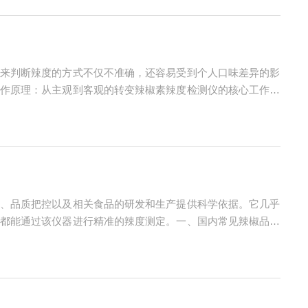
来判断辣度的方式不仅不准确，还容易受到个人口味差异的影
作原理：从主观到客观的转变辣椒素辣度检测仪的核心工作原
生氧化还原反应，产生电流信号。通过分析电流信号的强度，
、品质把控以及相关食品的研发和生产提供科学依据。它几乎
都能通过该仪器进行精准的辣度测定。一、国内常见辣椒品种
的各种辣椒。比如，四川的二荆条辣椒，它皮薄肉厚，辣味适