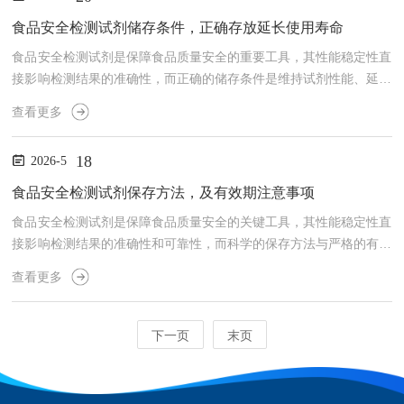
色越深，并不代表水体污染越严重，日常检测中诸多隐形误区，常常
让检测结果che底失真，误导大家对水质的判断。普遍也最容易被忽
食品安全检测试剂储存条件，正确存放延长使用寿命
视的核心误区，就是以颜色深浅绝对判定污染程度。多数人默认水...
食品安全检测试剂是保障食品质量安全的重要工具，其性能稳定性直
接影响检测结果的准确性，而正确的储存条件是维持试剂性能、延长
使用寿命的核心关键。不合理的储存环境会导致试剂失效、变质，不
查看更多
仅影响检测工作的正常开展，还可能造成资源浪费和检测误差，因此
掌握科学的储存方法至关重要。温度控制是试剂储存的首要前提，不
18
2026-5
同类型的检测试剂对温度有着明确要求，需严格区分存放。多数食品
安全检测试剂属于生物活性试剂，对温度变化较为敏感，低温储存是
食品安全检测试剂保存方法，及有效期注意事项
常见方式。一般来说，冷藏储存温度范围为2-8℃，适用于酶类、...
食品安全检测试剂是保障食品质量安全的关键工具，其性能稳定性直
接影响检测结果的准确性和可靠性，而科学的保存方法与严格的有效
期管理，是维持试剂性能的核心环节。为规范试剂使用、规避检测误
查看更多
差，结合实际使用场景，现将食品安全检测试剂的保存方法及有效期
注意事项详细说明如下，为相关检测工作提供参考。食品安全检测试
剂种类多样，不同试剂的成分、特性差异较大，保存方法需遵循“分
下一页
末页
类存放、精准控温、防潮防污染”的核心原则，避免因保存不当导致
试剂失效、变质。首先，温度控制是试剂保存的首要关键，多数食
品...