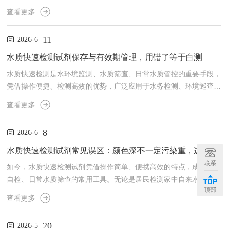
悬液体由固相玻璃微颗粒与液相分散介质配比制成，体系本身存在固
查看更多
液分离的自然倾向，极易受环境温度、容器杂质、操作手法等外部因
素干扰。多数实验室出现的检测数据偏移、设备标定失败、平行试验
11
2026-6
数据不一致等问题，溯源后大多发现并非检测设备故障，也不是乳浊
液本体变质，而是操作人员使用前期基础操作流程缺失，引入可规避
水质快速检测试剂保存与有效期管理，用错了等于白测
的人为测量误差。做好使用前三项基础准备工作，就能从操作源头
水质快速检测是水环境监测、水质筛查、日常水质管控的重要手段，
降...
凭借操作便捷、检测高效的优势，广泛应用于水务检测、环境巡查、
养殖用水监测、民用水质自检等诸多场景。很多人在水质检测过程
查看更多
中，专注于采样规范、操作流程，却往往忽视了核心耗材——检测试
剂的保存与有效期管理。殊不知，试剂是水质检测的核心根本，一旦
8
2026-6
保存不当、超期使用，哪怕操作全程规范标准，最终的检测数据也会
失真失效，看似完整的检测流程，最终只是徒劳无功，等同于白测。
水质快速检测试剂常见误区：颜色深不一定污染重，这几个坑别再踩了
水质快速检测试剂多为化学配比制剂，成分稳定性极易受外界环境影
联系
如今，水质快速检测试剂凭借操作简单、便携高效的特点，成为家庭
响...
自检、日常水质筛查的常用工具。无论是居民检测家中自来水、饮用
顶部
水，还是日常监测生活用水、户外水体，只需简单滴加试剂、等待显
查看更多
色，就能快速判断水质状况。但多数使用者仅凭肉眼颜色深浅判定污
染程度，殊不知这种主观判断方式存在极大误差。很多时候，试剂显
20
2026-5