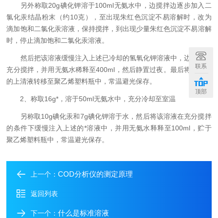
另外称取20g碘化钾溶于100ml无氨水中，边搅拌边逐步加入二
氯化汞结晶粉末（约10克），至出现朱红色沉淀不易溶解时，改为
滴加饱和二氯化汞溶液，保持搅拌，到出现少量朱红色沉淀不易溶解
时，停止滴加饱和二氯化汞溶液。
然后把该溶液缓慢注入上述已冷却的氢氧化钾溶液中，边注入边
联系
充分搅拌，并用无氨水稀释至400ml，然后静置过夜。最后将该溶液
的上清液转移至聚乙烯塑料瓶中，常温避光保存。
顶部
2、称取16g*，溶于50ml无氨水中，充分冷却至室温
另称取10g碘化汞和7g碘化钾溶于水，然后将该溶液在充分搅拌
的条件下缓慢注入上述的*溶液中，并用无氨水释释至100ml，贮于
聚乙烯塑料瓶中，常温避光保存。
COD分析仪的测定原理
上一个：
返回列表
什么是标准溶液
下一个：