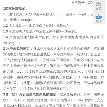
方法编号：
CDC-3041
1
国家标准规定：
联系
1.1
生活饮用出厂水中游离氯限值
4mg/L
，余量≥
0.3mg/L
，管网末梢
水中余量≥
0.05mg/L
。
顶部
1.2
人工泳池水中余氯应保持在
0.3
～
0.5mg/L
。
1.3
泳池浸脚消毒池水中余氯应保持在
5
～
10mg/L
。
1.4
用含氯洗消剂消毒后的食（饮）具表面游离性余氯的含量应
≤
0.3mg/L
。
2
水中余氯的测定：
将比色片插入到比色皿宽池前面的槽内，窄池和
宽池中全部加满水样至刻度线处，向窄池中加入一粒试剂，盖上盖，
上下摇动使试剂溶解后，
3
分钟内从正面观察，用镂空框条找出与比
色片上颜色相同或相近的色阶，该色阶上的读数即为水样中游离余氯
的含量
mg/L
。若读数超出
1.00mg/L
如
浸脚消毒池水
，可取
1ml
水到
窄池中，用纯净水稀释到
10ml
刻度线，读数乘以
10
（稀释倍数）后
得到结果。（
注意
：
消毒液浓度过高时测试液不显色，应将样品稀释
后再测定，并将读数结果乘以稀释倍数即可
。）
3
食（饮）具表面游离性余氯的测定：
取消毒后的碗、盘等，用纯净
水
100ml
分
2
～
3
次冲洗内表面；筷子下段置入
100ml
纯净水中，充分
震荡
20
次制成样液，将样液按照水的测定方法进行测定，所得读数