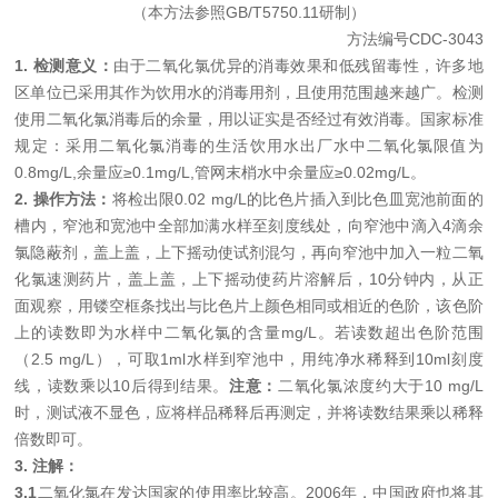
（本方法参照
GB/T5750.11
研制）
方法编号
CDC-3043
1.
检测意义：
由于二氧化氯优异的消毒效果和低残留毒性，许多地
区单位已采用其作为饮用水的消毒用剂，且使用范围越来越广。检测
使用二氧化氯消毒后的余量，用以证实是否经过有效消毒。国家标准
规定：采用二氧化氯消毒的生活饮用水出厂水中二氧化氯限值为
0.8mg/L,
余量应≥
0.1mg/L,
管网末梢水中余量应≥
0.02mg/L
。
2.
操作方法：
将检出限
0.02
mg/L
的
比色片插入到比色
皿宽池
前面的
槽内，
窄池和
宽池中全部加满水样至刻度线处，向窄池中滴入
4
滴余
氯隐蔽剂，盖上盖，上下摇动使试剂混匀，再向窄池中加入一粒二氧
化氯速测药片，盖上盖，上下摇动使药片溶解后，
10
分钟内，从正
面观察，用镂空框条找出与比色片上颜色相同或相近的色阶，该色阶
上的读数即为水样中二氧化氯的含量
mg/L
。若读数超出色阶范围
（2.5
mg/L
）
，可取
1ml
水样到窄池中，用纯净水稀释到
10ml
刻度
线，读数乘以
10
后得到结果。
注意
：
二氧化氯浓度约大于
10
mg/L
时，测试液不显色，应将样品稀释后再测定，并将读数结果乘以稀释
倍数即可。
3.
注解：
3.1
二氧化氯在发达国家的使用率比较高。
2006
年，中国政府也将其