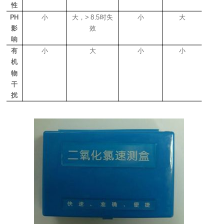
性
PH
小
大，
> 8.5
时失
小
大
影
效
响
有
小
大
小
小
机
物
干
扰