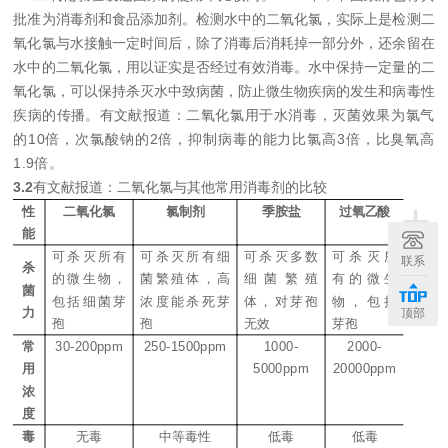
批准为消毒剂和食品添加剂。检测水中的二氧化氯，实际上是检测二
氧化氯与水接触一定时间后，除了消毒后消耗掉一部分外，还余留在
水中的二氧化氯，用以证实是否经过有效消毒。
水中保持一定量的
二
氧化氯
，可以保持杀灭水中致病菌，防止微生物疾病的发生和病毒性
疾病的传播。有文献报道：
二氧化氯用于水消毒，灭菌效果为氯气
的
10
倍，次氯酸钠的
2
倍，抑制病毒的能力
比氯高
3
倍
，比臭氧高
1.9
倍。
3.2
有文献报道：
二氧化氯与其他常用消毒剂的比较
+
性
二氧化氯
氯制剂
季胺盐
过氧
乙酸
能
可杀灭所有
可杀灭所有细
可杀灭多数
可杀灭所
联系
杀
的微生物，
菌繁殖体，高
细菌繁殖
有的微生
菌
包括细菌芽
浓度能杀死芽
体，对芽孢
物，包括
力
顶部
孢
孢
无效
芽孢
常
30-200ppm
250-1500ppm
1000-
2000-
用
5000ppm
20000ppm
浓
度
毒
无毒
中等毒性
低毒
低毒