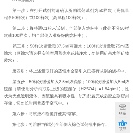
第一步：在打开试剂前请确认所购试剂试剂为50样次（高低量
程各50样次）或100样次（高量程100样次）。
第二步：将整瓶C1粉末试剂，全部倒入烧杯中（此处不分50样
次或100样次，均全部倒入准备好的烧杯中）。
第三步：50样次请量取37.5ml蒸馏水；100样次请量取75ml蒸
馏水（蒸馏水请选择实验室用蒸馏水或纯净水，勿使用矿泉水等矿物
质水）。
第四步：将上述量取好的蒸馏水全部引入已盛有试剂的烧杯中。
第五步：50样次缓慢加入2.5ml浓硫酸；100样次缓慢加入5ml浓
硫酸（请使用分析纯或以上级的硫酸(ρ（H2SO4）=1.84g/mL)，性
状为无色透明液体。因硫酸具有吸水性，试剂配置完成后应立刻密封
存储，切勿长时间暴露于空气中。）
联系
第六步：将试液不断搅拌使其*溶解。
第七步：将溶解*的试剂全部倒入棕色试剂瓶中保存。
顶部