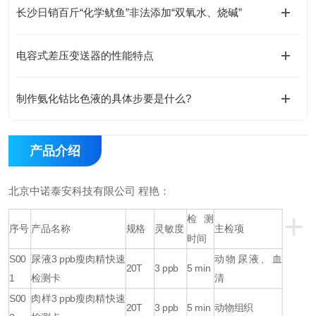
长沙日销百斤“化学鱿鱼”非法添加“双氧水、烧碱”
电容式差压变送器的性能特点
制作氨化钴比色液的具体步要是什么?
产品介绍
北京中诺泰安科技有限公司
程艳：
+
检测
序号
产品名称
规格
灵敏度
主检项
时间
S00
尿液
3 ppb
瘦肉精快速
动物尿液、血
20T
3 ppb
5 min
1
检测卡
清
S00
肉样
3 ppb
瘦肉精快速
20T
3 ppb
5 min
动物组织