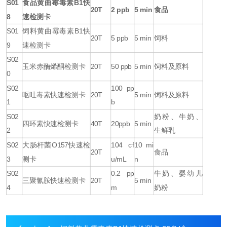
S01
食品黄曲霉毒素
B1
快
20T
2 ppb
5 min
食品
8
速检测卡
S01
饲料黄曲霉毒素
B1
快
20T
5 ppb
5 min
饲料
9
速检测卡
S02
玉米赤酶烯酮检测卡
20T
50 ppb
5 min
饲料及原料
0
S02
100 pp
呕吐毒素快速检测卡
20T
5 min
饲料及原料
1
b
S02
奶粉、牛奶、
四环素快速检测卡
40T
20ppb
5 min
2
生鲜乳
S02
大肠杆菌
O157
快速检
104 cf
10 mi
20T
食品
3
测卡
u/mL
n
S02
0.2 pp
牛奶、婴幼儿
三聚氰胺快速检测卡
20T
5 min
4
m
奶粉