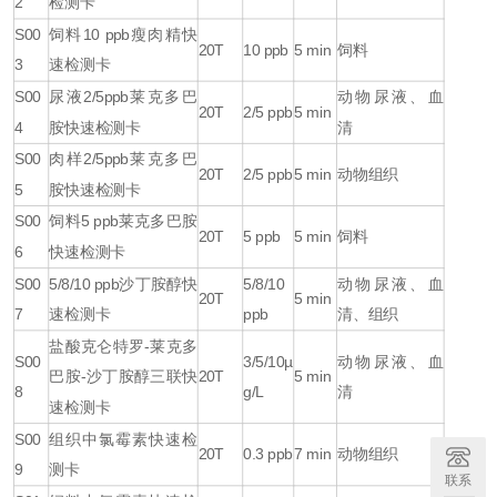
2
检测卡
S00
饲料
10 ppb
瘦肉精快
20T
10 ppb
5 min
饲料
3
速检测卡
S00
尿液
2/5ppb
莱克多巴
动物尿液、血
20T
2/5 ppb
5 min
4
胺快速检测卡
清
S00
肉样
2/5ppb
莱克多巴
20T
2/5 ppb
5 min
动物组织
5
胺快速检测卡
S00
饲料
5 ppb
莱克多巴胺
20T
5 ppb
5 min
饲料
6
快速检测卡
S00
5/8/10 ppb
沙丁胺醇快
5/8/10
动物尿液、血
20T
5 min
7
速检测卡
ppb
清、组织
盐酸克仑特罗
-
莱克多
S00
3/5/10µ
动物尿液、血
巴胺
-
沙丁胺醇三联快
20T
5 min
8
g/L
清
速检测卡
S00
组织中氯霉素快速检
20T
0.3 ppb
7 min
动物组织
9
测卡
联系