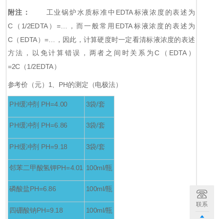
附注：
工业锅炉水质标准中EDTA标液浓度的表述为
C（1/2EDTA）=…，而一般常用EDTA标液浓度的表述为
C（EDTA）=…，因此，计算硬度时一定看清标液浓度的表述
方法，以免计算错误，两者之间时关系为C（EDTA）
=2C（1/2EDTA）
参考价（元）
1
、PH的测定（电极法）
PH
缓冲剂 PH=4.00
3
袋/套
PH
缓冲剂 PH=6.86
3
袋/套
PH
缓冲剂 PH=9.18
3
袋/套
邻苯二甲酸氢钾PH=4.01
100ml/
瓶
磷酸盐PH=6.86
100ml/
瓶
联系
四硼酸钠PH=9.18
100ml/
瓶