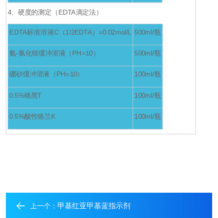
4
、硬度的测定（EDTA滴定法）
EDTA
标准溶液
C（1/2EDTA）=0.02mol/L
500ml/
瓶
氨-氯化铵缓冲溶液（PH=10）
500ml/
瓶
硼砂缓冲溶液（PH=10）
100ml/
瓶
0.5%
铬黑T
100ml/
瓶
0.5%
酸性铬兰K
100ml/
瓶
甲基红亚甲基蓝指示剂
上一个：