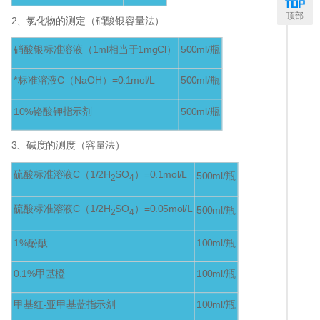
顶部
2
、氯化物的测定（硝酸银容量法）
硝酸银标准溶液（1ml相当于1mgCl）
500ml/
瓶
*标准溶液C（NaOH）=0.1mol/L
500ml/
瓶
10%
铬酸钾指示剂
500ml/
瓶
3
、碱度的测度（容量法）
硫酸标准溶液C（1/2H
SO
）=0.1mol/L
500ml/
瓶
2
4
硫酸标准溶液C（1/2H
SO
）=0.05mol/L
500ml/
瓶
2
4
1%
酚酞
100ml/
瓶
0.1%
甲基橙
100ml/
瓶
甲基红-亚甲基蓝指示剂
100ml/
瓶