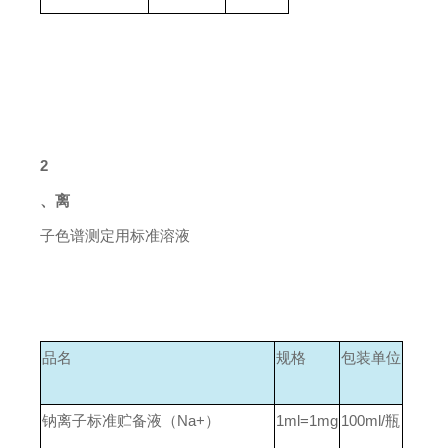
2
、离
子色谱测定用标准溶液
品名
规格
包装单位
钠离子标准贮备液（Na+）
1ml=1mg
100ml/
瓶