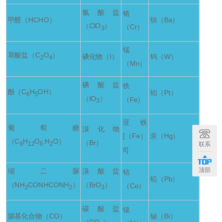
氯酸盐
铬
甲醛（HCHO）
钡（Ba）
（ClO
）
（Cr）
3
锰
草酸盐（C
O
）
碘化物（I）
钨（W）
2
4
（Mn）
碘酸盐
铁
酚（C
H
OH）
铂（Pt）
6
5
（IO
）
（Fe）
3
亚铁
葡萄糖
溴化物
[（Fe）
汞（Hg）
（C
H
O
.H
O）
（Br）
联系
6
12
6
2
II]
顶部
缩二脲
溴酸盐
钴
铅（Pb）
（NH
CONHCONH
）
（BrO
）
（Co）
2
2
3
碳酸盐
镍
羰基化合物（CO）
铋（Bi）