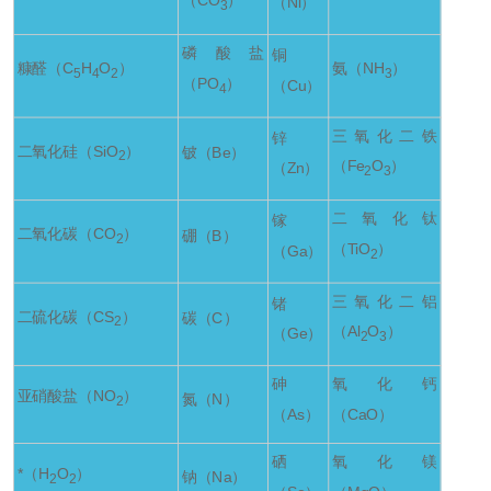
（CO
）
（Ni）
3
磷酸盐
铜
糠醛（C
H
O
）
氨（NH
）
5
4
2
3
（PO
）
（Cu）
4
三氧化二铁
锌
二氧化硅（SiO
）
铍（Be）
2
（Fe
O
）
（Zn）
2
3
二氧化钛
镓
二氧化碳（CO
）
硼（B）
2
（TiO
）
（Ga）
2
三氧化二铝
锗
二硫化碳（CS
）
碳（C）
2
（Al
O
）
（Ge）
2
3
砷
氧化钙
亚硝酸盐（NO
）
氮（N）
2
（As）
（CaO）
硒
氧化镁
*（H
O
）
钠（Na）
2
2