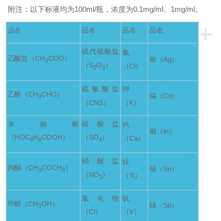
附注：以下标液均为100ml/瓶，浓度为0.1mg/ml、1mg/ml。
+
品名
品名
品名
品名
硫代硫酸盐
氯
乙酸盐（CH
COO）
银（Ag）
3
（S
O
）
（Cl）
2
3
硫氰酸盐
钾
乙醛（CH
CHO）
镉（Cd）
3
（CNS）
（K）
水杨酸
硫酸盐
钙
铟（In）
（HOC
H
COOH）
（SO
）
（Ca）
6
4
4
硝酸盐
钛
丙酮（CH
COCH
）
锡（Sn）
3
3
（NO
）
（Ti）
3
氯化物
钒
甲醇（CH
OH）
锑（Sb）
3
（Cl）
（V）