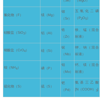
（Se）
（MgO）
五氧化二磷
锶
氟化物（F）
镁（Mg）
（P
O
）
（Sr）
2
5
锆
铁、锰（混合
硅酸盐（SiO
）
铝（Al）
3
（Zr）
标液）
铌
钾、钠（混合
铬酸盐（CrO
）
硅（Si）
4
（Nb）
标液）
钼
钙、镁（混合
铵（NH
）
磷（P）
4
（Mo）
标液）
氨基三乙酸
钯
硫化物（S）
硫（S）
[N（COOH）
]
（Pd）
3