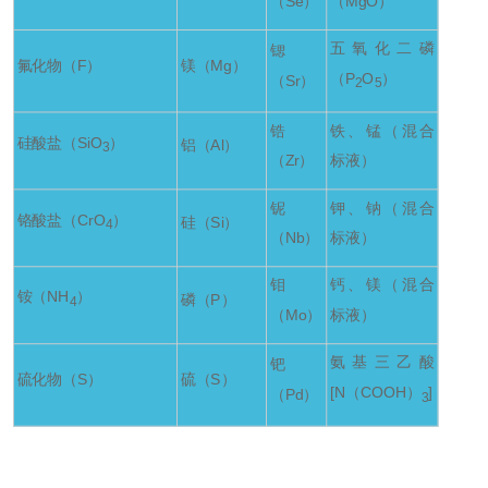
（Se）
（MgO）
五氧化二磷
锶
氟化物（F）
镁（Mg）
（P
O
）
（Sr）
2
5
锆
铁、锰（混合
硅酸盐（SiO
）
铝（Al）
3
（Zr）
标液）
铌
钾、钠（混合
铬酸盐（CrO
）
硅（Si）
4
（Nb）
标液）
钼
钙、镁（混合
铵（NH
）
磷（P）
4
（Mo）
标液）
氨基三乙酸
钯
硫化物（S）
硫（S）
[N（COOH）
]
（Pd）
3