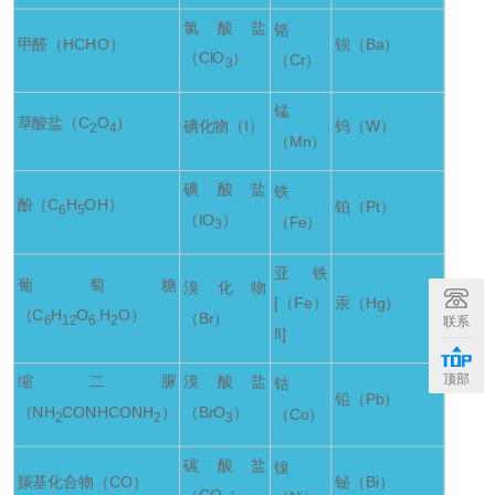
氯酸盐
铬
甲醛（HCHO）
钡（Ba）
（ClO
）
（Cr）
3
锰
草酸盐（C
O
）
碘化物（I）
钨（W）
2
4
（Mn）
碘酸盐
铁
酚（C
H
OH）
铂（Pt）
6
5
（IO
）
（Fe）
3
亚铁
葡萄糖
溴化物
[（Fe）
汞（Hg）
（C
H
O
.H
O）
（Br）
联系
6
12
6
2
II]
顶部
缩二脲
溴酸盐
钴
铅（Pb）
（NH
CONHCONH
）
（BrO
）
（Co）
2
2
3
碳酸盐
镍
羰基化合物（CO）
铋（Bi）