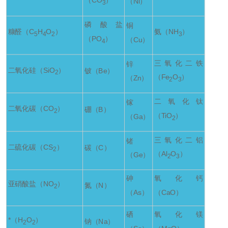
（CO
）
（Ni）
3
磷酸盐
铜
糠醛（C
H
O
）
氨（NH
）
5
4
2
3
（PO
）
（Cu）
4
三氧化二铁
锌
二氧化硅（SiO
）
铍（Be）
2
（Fe
O
）
（Zn）
2
3
二氧化钛
镓
二氧化碳（CO
）
硼（B）
2
（TiO
）
（Ga）
2
三氧化二铝
锗
二硫化碳（CS
）
碳（C）
2
（Al
O
）
（Ge）
2
3
砷
氧化钙
亚硝酸盐（NO
）
氮（N）
2
（As）
（CaO）
硒
氧化镁
*（H
O
）
钠（Na）
2
2