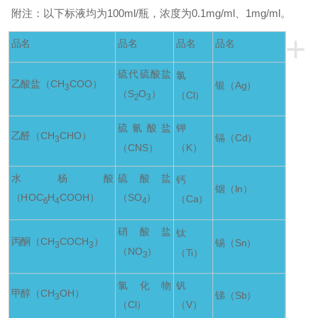
附注：以下标液均为100ml/瓶，浓度为0.1mg/ml、1mg/ml。
+
品名
品名
品名
品名
硫代硫酸盐
氯
乙酸盐（CH
COO）
银（Ag）
3
（S
O
）
（Cl）
2
3
硫氰酸盐
钾
乙醛（CH
CHO）
镉（Cd）
3
（CNS）
（K）
水杨酸
硫酸盐
钙
铟（In）
（HOC
H
COOH）
（SO
）
（Ca）
6
4
4
硝酸盐
钛
丙酮（CH
COCH
）
锡（Sn）
3
3
（NO
）
（Ti）
3
氯化物
钒
甲醇（CH
OH）
锑（Sb）
3
（Cl）
（V）