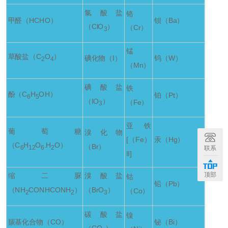
氯酸盐
铬
甲醛（HCHO）
钡（Ba）
（ClO
）
（Cr）
3
锰
草酸盐（C
O
）
碘化物（I）
钨（W）
2
4
（Mn）
碘酸盐
铁
酚（C
H
OH）
铂（Pt）
6
5
（IO
）
（Fe）
3
亚铁
葡萄糖
溴化物
[（Fe）
汞（Hg）
（C
H
O
.H
O）
（Br）
联系
6
12
6
2
II]
顶部
缩二脲
溴酸盐
钴
铅（Pb）
（NH
CONHCONH
）
（BrO
）
（Co）
2
2
3
碳酸盐
镍
羰基化合物（CO）
铋（Bi）