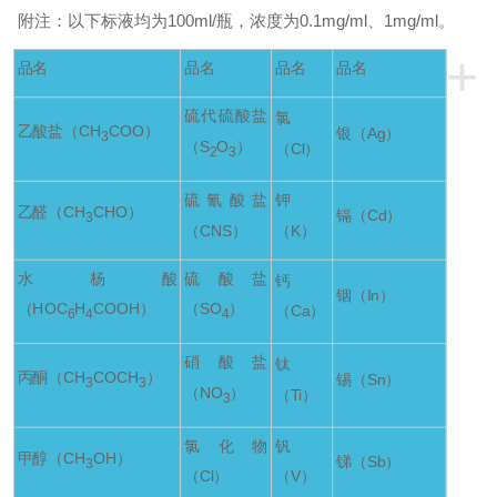
附注：以下标液均为100ml/瓶，浓度为0.1mg/ml、1mg/ml。
+
品名
品名
品名
品名
硫代硫酸盐
氯
乙酸盐（CH
COO）
银（Ag）
3
（S
O
）
（Cl）
2
3
硫氰酸盐
钾
乙醛（CH
CHO）
镉（Cd）
3
（CNS）
（K）
水杨酸
硫酸盐
钙
铟（In）
（HOC
H
COOH）
（SO
）
（Ca）
6
4
4
硝酸盐
钛
丙酮（CH
COCH
）
锡（Sn）
3
3
（NO
）
（Ti）
3
氯化物
钒
甲醇（CH
OH）
锑（Sb）
3
（Cl）
（V）