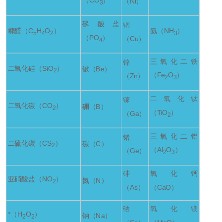
（CO
）
（Ni）
3
磷酸盐
铜
糠醛（C
H
O
）
氨（NH
）
5
4
2
3
（PO
）
（Cu）
4
三氧化二铁
锌
二氧化硅（SiO
）
铍（Be）
2
（Fe
O
）
（Zn）
2
3
二氧化钛
镓
二氧化碳（CO
）
硼（B）
2
（TiO
）
（Ga）
2
三氧化二铝
锗
二硫化碳（CS
）
碳（C）
2
（Al
O
）
（Ge）
2
3
砷
氧化钙
亚硝酸盐（NO
）
氮（N）
2
（As）
（CaO）
硒
氧化镁
*（H
O
）
钠（Na）
2
2