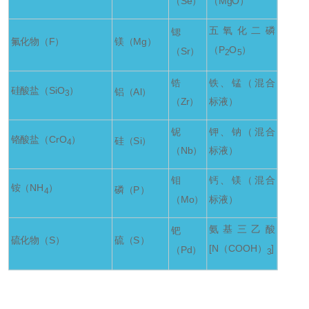
（Se）
（MgO）
五氧化二磷
锶
氟化物（F）
镁（Mg）
（P
O
）
（Sr）
2
5
锆
铁、锰（混合
硅酸盐（SiO
）
铝（Al）
3
（Zr）
标液）
铌
钾、钠（混合
铬酸盐（CrO
）
硅（Si）
4
（Nb）
标液）
钼
钙、镁（混合
铵（NH
）
磷（P）
4
（Mo）
标液）
氨基三乙酸
钯
硫化物（S）
硫（S）
[N（COOH）
]
（Pd）
3