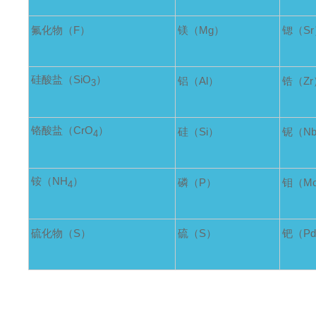
氟化物（F）
镁（Mg）
锶（S
硅酸盐（SiO
）
铝（Al）
锆（Zr
3
铬酸盐（CrO
）
硅（Si）
铌（N
4
铵（NH
）
磷（P）
钼（M
4
硫化物（S）
硫（S）
钯（P