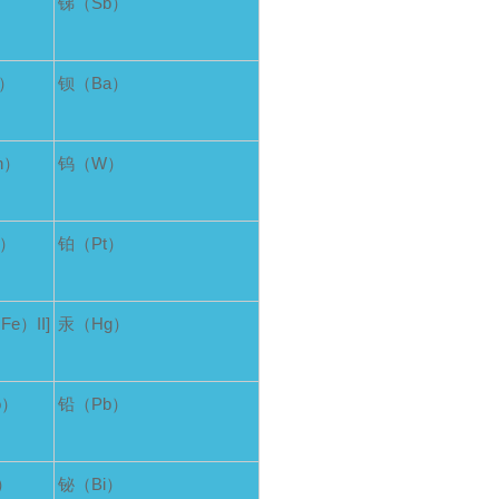
）
锑（Sb）
r）
钡（Ba）
n）
钨（W）
e）
铂（Pt）
e）II]
汞（Hg）
o）
铅（Pb）
）
铋（Bi）