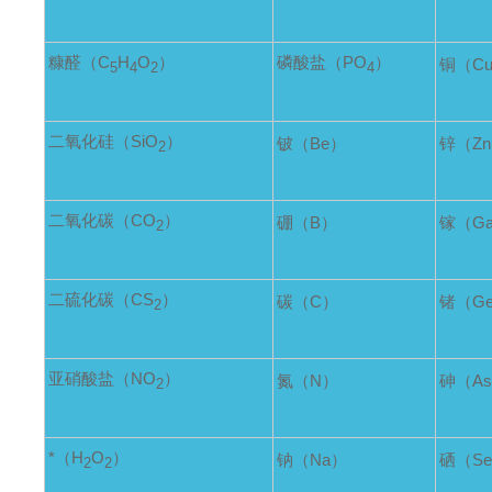
糠醛（C
H
O
）
磷酸盐（PO
）
铜（C
5
4
2
4
二氧化硅（SiO
）
铍（Be）
锌（Z
2
二氧化碳（CO
）
硼（B）
镓（G
2
二硫化碳（CS
）
碳（C）
锗（G
2
亚硝酸盐（NO
）
氮（N）
砷（A
2
*（H
O
）
钠（Na）
硒（S
2
2