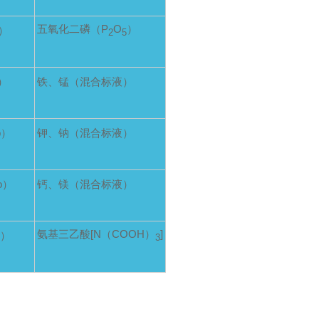
五氧化二磷（P
O
）
r）
2
5
）
铁、锰（混合标液）
b）
钾、钠（混合标液）
o）
钙、镁（混合标液）
氨基三乙酸[N（COOH）
]
d）
3