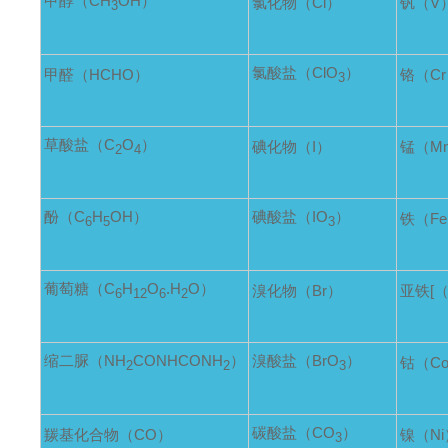
甲醇（CH
OH）
氯化物（Cl）
钒（V
3
氯酸盐（ClO
）
甲醛（HCHO）
铬（C
3
草酸盐（C
O
）
碘化物（I）
锰（M
2
4
酚（C
H
OH）
碘酸盐（IO
）
铁（F
6
5
3
葡萄糖（C
H
O
.H
O）
溴化物（Br）
亚铁[（F
6
12
6
2
缩二脲（NH
CONHCONH
）
溴酸盐（BrO
）
钴（C
2
2
3
碳酸盐（CO
）
羰基化合物（CO）
镍（Ni
3