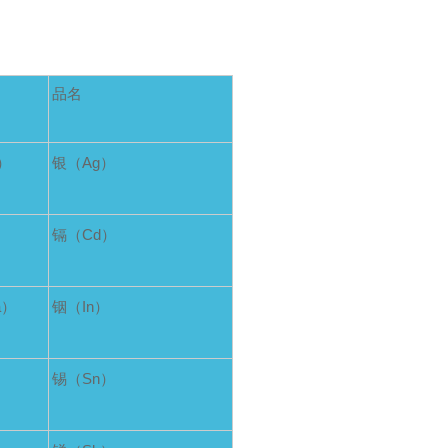
品名
）
银（Ag）
）
镉（Cd）
a）
铟（In）
）
锡（Sn）