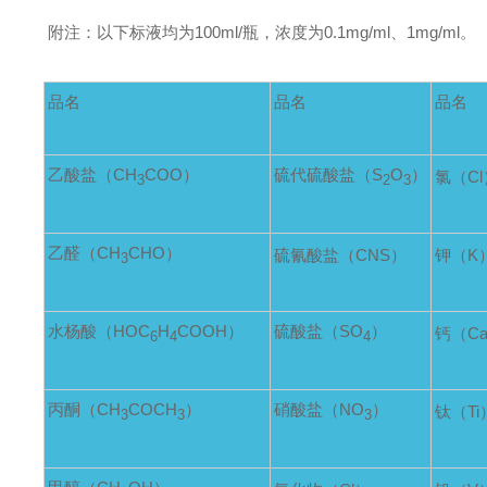
附注：以下标液均为100ml/瓶，浓度为0.1mg/ml、1mg/ml。
品名
品名
品名
乙酸盐（CH
COO）
硫代硫酸盐（S
O
）
氯（Cl
3
2
3
乙醛（CH
CHO）
硫氰酸盐（CNS）
钾（K
3
水杨酸（HOC
H
COOH）
硫酸盐（SO
）
钙（C
6
4
4
丙酮（CH
COCH
）
硝酸盐（NO
）
钛（Ti
3
3
3