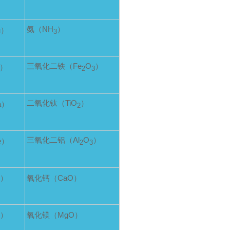
氨（NH
）
u）
3
三氧化二铁（Fe
O
）
n）
2
3
二氧化钛（TiO
）
a）
2
三氧化二铝（Al
O
）
e）
2
3
s）
氧化钙（CaO）
e）
氧化镁（MgO）