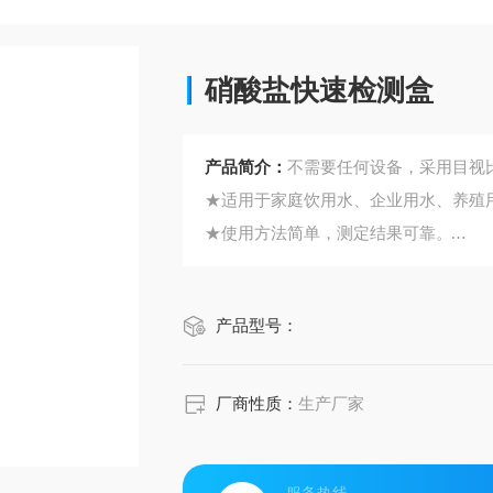
硝酸盐快速检测盒
产品简介：
不需要任何设备，采用目视
★适用于家庭饮用水、企业用水、养殖
★使用方法简单，测定结果可靠。
★体积小，重量轻，携带方便。
★2～10分钟即可完成一个水样的分析
产品型号：
★检测分析费用低。
★测试人员无需培训，只需按说明书步
厂商性质：
生产厂家