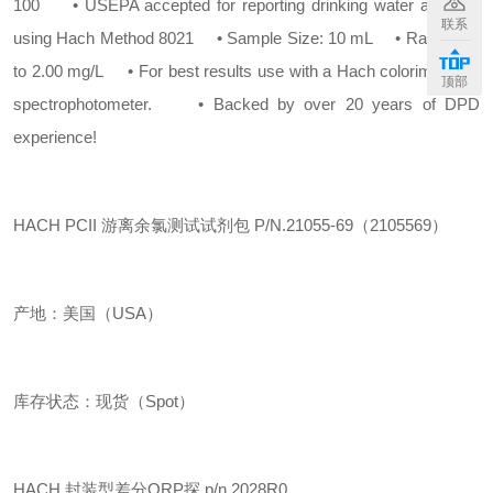
100
• USEPA accepted for reporting drinking water analysis
联系
using Hach Method 8021
• Sample Size: 10 mL
• Range: up
to 2.00 mg/L
• For best results use with a Hach colorimeter or
顶部
spectrophotometer.
• Backed by over 20 years of DPD
experience!
HACH PCII 游离余氯测试试剂包 P/N.21055-69（2105569）
产地：美国（USA）
库存状态：现货（Spot）
HACH 封装型差分ORP探 p/n.2028R0