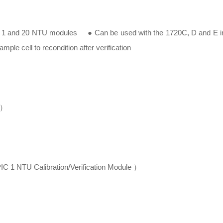
n 1 and 20 NTU modules
● Can be used with the 1720C, D and E i
le cell to recondition after verification
0）
TU Calibration/Verification Module ）