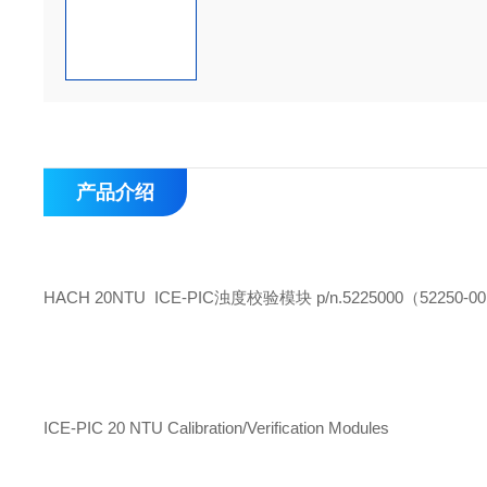
产品介绍
HACH 20NTU ICE-PIC浊度校验模块 p/n.5225000（52250-0
ICE-PIC 20 NTU Calibration/Verification Modules