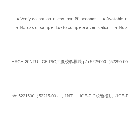
● Verify calibration in less than 60 seconds
● Available i
● No loss of sample flow to complete a verification
● No samp
HACH 20NTU ICE-PIC浊度校验模块 p/n.5225000（52250-0
p/n.5221500（52215-00），1NTU，ICE-PIC校验模块（ICE-PIC 1 N