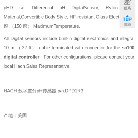
pHD sc, Differential pH DigitalSensor, Ryton Body
联系
Material,Convertible Body Style, HF-resistant Glass Electrode,70
顶部
癈 （158 癋） MaximumTemperature.
All Digital sensors include built-in digital electronics and integral
10 m （32 ft） cable terminated with connector for the
sc100
digital controller
. For other configurations, please contact your
local Hach Sales Representative.
HACH 数字差分pH传感器 p/n.DPD1R3
产地：美国