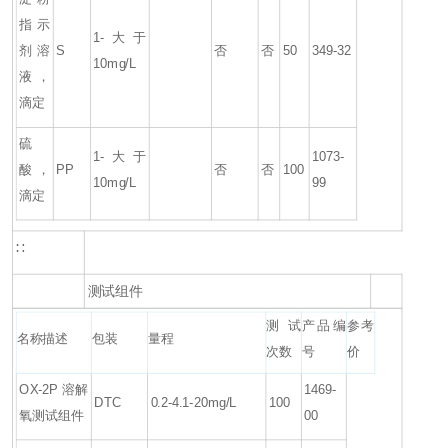
指示
1-大于
剂溶
S
否
否
50
349-32
10mg/L
液，
滴定
硫
1-大于
1073-
酸，
PP
否
否
100
10mg/L
99
滴定
∷
测试组件
测试
产品编
参考
名称描述
包装
量程
次数
号
价
OX-2P 溶解
1469-
DTC
0.2-4.1-20mg/L
100
氧测试组件
00