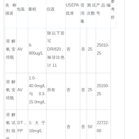
参
名称
USEPA
否
测试
产品编
包装
量程
仪器
考
描述
批准
消
次数
号
价
毒
除以下皆
溶解
可
6-
25010-
氧安
AV
DR/820，
否
否
25
800ug/L
25
培瓶
袖珍比色
计 11
1.0-
溶解
40.0mg/L
25150-
氧安
AV
所有
否
否
25
与0.3-
25
培瓶
15.0mg/L
溶解
氧试
DT，
1-大于
22722-
否
否
50
剂组
PP
10mg/L
00
件