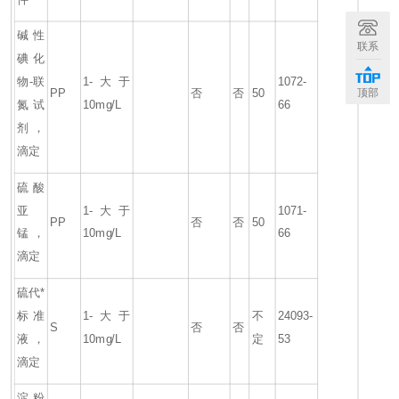
碱性
联系
碘化
物-联
1-大于
1072-
顶部
PP
否
否
50
氮试
10mg/L
66
剂，
滴定
硫酸
亚
1-大于
1071-
PP
否
否
50
锰，
10mg/L
66
滴定
硫代*
标准
1-大于
不
24093-
S
否
否
液，
10mg/L
定
53
滴定
淀粉