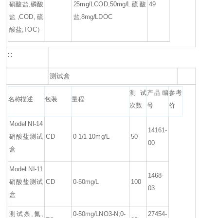
硝酸盐,磷酸
25mg/LCOD,50mg/L硫酸
49
盐,COD,硫
盐,8mg/LDOC
酸盐,TOC）
∷
测试盒
测试
产品编
参考
名称描述
包装
量程
次数
号
价
Model NI-14
14161-
硝酸盐测试
CD
0-1/1-10mg/L
50
00
盒
Model NI-11
1468-
硝酸盐测试
CD
0-50mg/L
100
03
盒
测试条,氮,
0-50mg/LNO3-N;0-
27454-