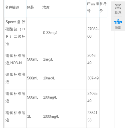
产品编
参考
名称描述
包装
浓度
号
价
联系
Spec√凝胶
顶部
硝酸盐（Ｈ
27082-
0-33mg/L
Ｒ）二级标
00
准
硝氮标准溶
2046-
500mL
1mg/L
液,NO3-N
49
硝氮标准溶
500mL
10mg/L
307-49
液
硝氮标准溶
24065-
500mL
100mg/L
液
49
硝氮标准溶
23541-
1L
1000mg/L
液
53