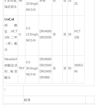
5 安培瓶,
AV
所有
否
否
25
10.0mg/L
25
镉还原法
NO3-N
UniCell
硝酸
0.2-
盐,HCT
DR/4000
HCT
U
13.5mg/L
否
否
24
106, 二甲
DR/2500
106
NO3-N
（苯）酚
法
NitraVerX
DR/4000
0.2-
硝酸盐试
DR/2500
26053-
TNT
30.0mg/L
否
否
50
剂,铬变
DR/2400
45
NO3-N
酸法
DR/890
∷
标准