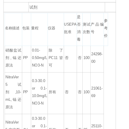
试剂
是
参
USEPA
否
测试
产品编
名称描述
包装
量程
仪器
考
批准
消
次数
号
价
毒
硝酸盐试
0.01-
除了
24298-
剂,镉还
PP
0.50mg/L
PC11皆
否
否
100
00
原法
NO3-N
可
NitraVer
0.3-30.0
5 试
or 0.1-
21061-
剂,10-
PP
所有
否
否
100
10.0mg/L
69
mL,镉还
NO3-N
原法
0.3-30.0
NitraVer
or 0.1-
25110-