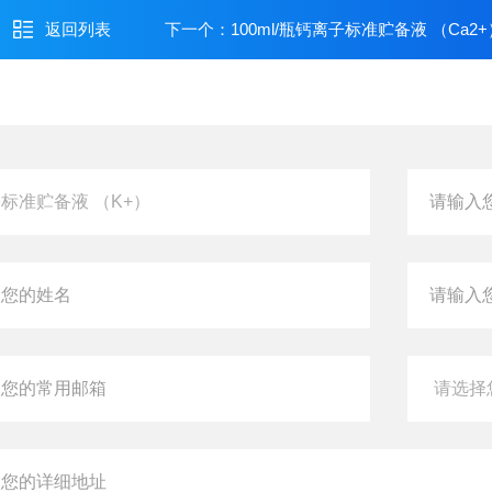
返回列表
下一个：
100ml/瓶钙离子标准贮备液 （Ca2+