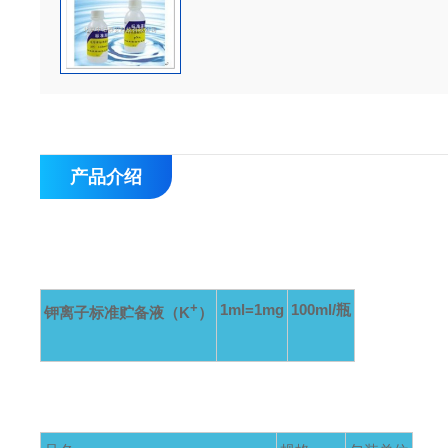
产品介绍
+
1ml=1mg
100ml/
瓶
钾离子标准贮备液（K
）