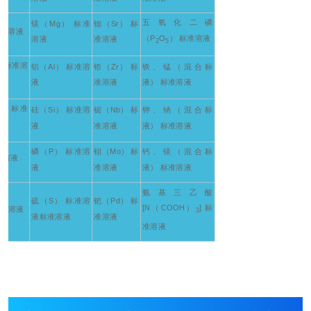
五氧化二磷
镁（Mg） 标准
锶（Sr） 标
标准溶液
（P
O
） 标准溶液
溶液
准溶液
2
5
） 标准溶
铝（Al） 标准溶
锆（Zr） 标
铁、锰（混合标
液
准溶液
液） 标准溶液
） 标准
硅（Si） 标准溶
铌（Nb） 标
钾、钠（混合标
液
准溶液
液） 标准溶液
磷（P） 标准溶
钼（Mo） 标
钙、镁（混合标
准溶液
液
准溶液
液） 标准溶液
氨基三乙酸
硫（S） 标准溶
钯（Pd） 标
[N（COOH）
] 标
标准溶液
3
液标准溶液
准溶液
准溶液