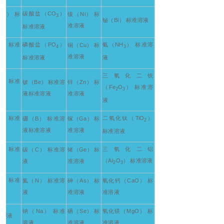
碳酸盐（CO
）
O） 标
镍（Ni） 标
3
铋（Bi） 标准溶液
准溶液
标准溶液
） 标准
磷酸盐（PO
）
氨（NH
） 标准溶
铜（Cu） 标
2
4
3
准溶液
标准溶液
液
三氧化二铁
） 标准
铍（Be） 标准溶
锌（Zn） 标
2
（Fe
O
） 标准溶
2
3
液标准溶液
准溶液
液
） 标准
二氧化钛（TiO
）
硼（B） 标准溶
镓（Ga） 标
2
2
液标准溶液
准溶液
标准溶液
） 标准
三氧化二铝
碳（C） 标准溶
锗（Ge） 标
2
（Al
O
） 标准溶液
液
准溶液
2
3
） 标准
氮（N） 标准溶
砷（As） 标
氧化钙（CaO） 标
2
液
准溶液
准溶液
钠（Na） 标准
硒（Se） 标
氧化镁（MgO） 标
准溶液
溶液
准溶液
准溶液