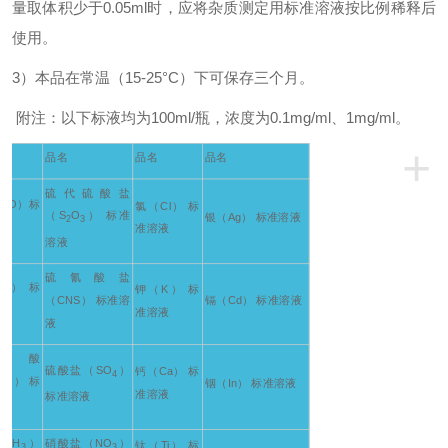
量取体积少于0.05ml时，应将杂质测定用标准溶液按比例稀释后
使用。
3
）本品在常温（15-25°C）下可保存三个月。
附注：以下标液均为100ml/瓶，浓度为0.1mg/ml、1mg/ml。
+
品名
品名
品名
硫代硫酸盐
COO）标
氯（Cl） 标
（S
O
） 标准
银（Ag） 标准溶液
2
3
准溶液
溶液
硫氰酸盐
HO） 标
钾（K） 标
（CNS） 标准溶
镉（Cd） 标准溶液
准溶液
液
杨酸
硫酸盐（SO
）
钙（Ca） 标
4
OH） 标
铟（In） 标准溶液
准溶液
标准溶液
OCH
）
硝酸盐（NO
）
钛（Ti） 标
3
3