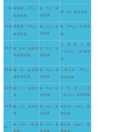
碳酸盐（CO
）
O） 标
镍（Ni） 标
3
铋（Bi） 标准溶液
准溶液
标准溶液
） 标准
磷酸盐（PO
）
氨（NH
） 标准溶
铜（Cu） 标
2
4
3
准溶液
标准溶液
液
三氧化二铁
） 标准
铍（Be） 标准溶
锌（Zn） 标
2
（Fe
O
） 标准溶
2
3
液标准溶液
准溶液
液
） 标准
二氧化钛（TiO
）
硼（B） 标准溶
镓（Ga） 标
2
2
液标准溶液
准溶液
标准溶液
） 标准
三氧化二铝
碳（C） 标准溶
锗（Ge） 标
2
（Al
O
） 标准溶液
液
准溶液
2
3
） 标准
氮（N） 标准溶
砷（As） 标
氧化钙（CaO） 标
2
液
准溶液
准溶液
钠（Na） 标准
硒（Se） 标
氧化镁（MgO） 标
准溶液
溶液
准溶液
准溶液