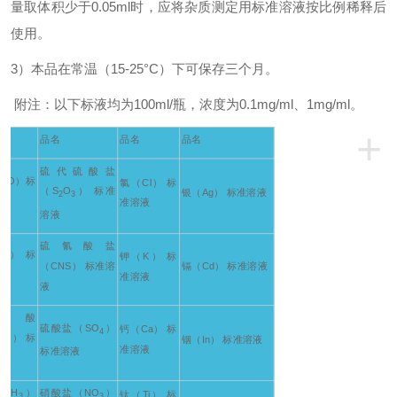
量取体积少于0.05ml时，应将杂质测定用标准溶液按比例稀释后
使用。
3
）本品在常温（15-25°C）下可保存三个月。
附注：以下标液均为100ml/瓶，浓度为0.1mg/ml、1mg/ml。
+
品名
品名
品名
硫代硫酸盐
COO）标
氯（Cl） 标
（S
O
） 标准
银（Ag） 标准溶液
2
3
准溶液
溶液
硫氰酸盐
HO） 标
钾（K） 标
（CNS） 标准溶
镉（Cd） 标准溶液
准溶液
液
杨酸
硫酸盐（SO
）
钙（Ca） 标
4
OH） 标
铟（In） 标准溶液
准溶液
标准溶液
OCH
）
硝酸盐（NO
）
钛（Ti） 标
3
3