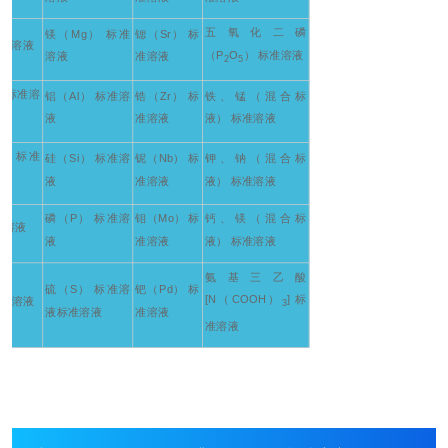
五氧化二磷
镁（Mg） 标准
锶（Sr） 标
标准溶液
（P
O
） 标准溶液
溶液
准溶液
2
5
） 标准溶
铝（Al） 标准溶
锆（Zr） 标
铁、锰（混合标
液
准溶液
液） 标准溶液
） 标准
硅（Si） 标准溶
铌（Nb） 标
钾、钠（混合标
液
准溶液
液） 标准溶液
磷（P） 标准溶
钼（Mo） 标
钙、镁（混合标
准溶液
液
准溶液
液） 标准溶液
氨基三乙酸
硫（S） 标准溶
钯（Pd） 标
[N（COOH）
] 标
标准溶液
3
液标准溶液
准溶液
准溶液