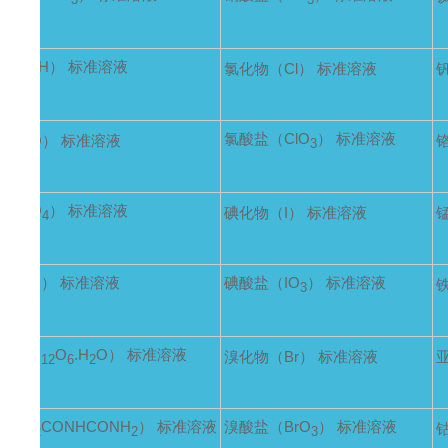
3
3
3
CH
OH） 标准溶液
氯化物（Cl） 标准溶液
3
氯酸盐（ClO
） 标准溶液
HCHO） 标准溶液
3
（C
O
） 标准溶液
碘化物（I） 标准溶液
2
4
H
OH） 标准溶液
碘酸盐（IO
） 标准溶液
5
3
（C
H
O
.H
O） 标准溶液
溴化物（Br） 标准溶液
亚
6
12
6
2
（NH
CONHCONH
） 标准溶液
溴酸盐（BrO
） 标准溶液
2
2
3