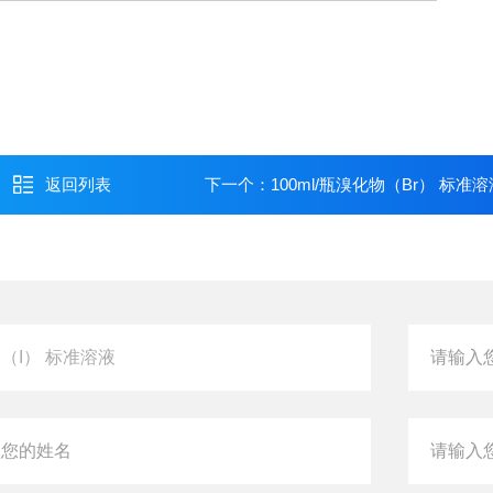
返回列表
下一个：
100ml/瓶溴化物（Br） 标准溶