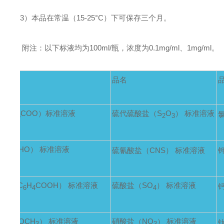
3
）本品在常温（15-25°C）下可保存三个月。
附注：以下标液均为100ml/瓶，浓度为0.1mg/ml、1mg/ml。
品名
（CH
COO）标准溶液
硫代硫酸盐（S
O
） 标准溶液
3
2
3
CH
CHO） 标准溶液
硫氰酸盐（CNS） 标准溶液
3
（HOC
H
COOH） 标准溶液
硫酸盐（SO
） 标准溶液
6
4
4
CH
COCH
） 标准溶液
硝酸盐（NO
） 标准溶液
钛