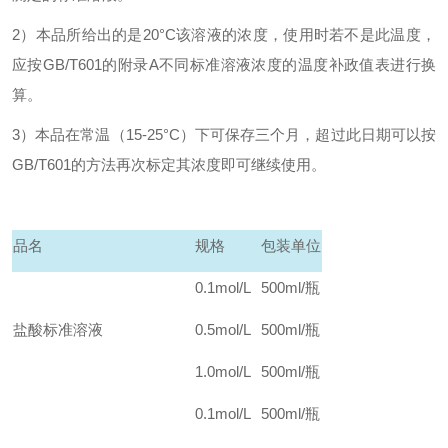
2
）本品所给出的是20°C该溶液的浓度，使用时若不是此温度，
应按GB/T601的附录A不同标准溶液浓度的温度补政值表进行换
算。
3
）本品在常温（15-25°C）下可保存三个月，超过此日期可以按
GB/T601的方法再次标定其浓度即可继续使用。
品名
规格
包装单位
0.1mol/L
500ml/
瓶
盐酸标准溶液
0.5mol/L
500ml/
瓶
1.0mol/L
500ml/
瓶
0.1mol/L
500ml/
瓶