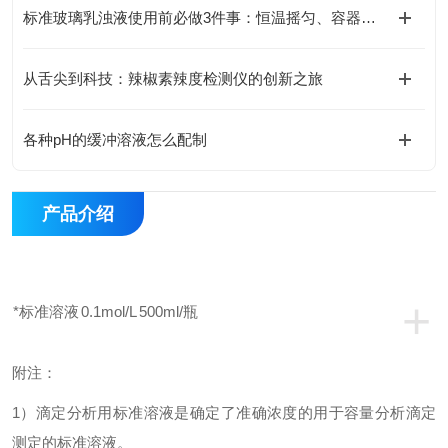
标准玻璃乳浊液使用前必做3件事：恒温摇匀、容器清洁，避免引入人为测量误差
从舌尖到科技：辣椒素辣度检测仪的创新之旅
各种pH的缓冲溶液怎么配制
产品介绍
+
*标准溶液
0.1mol/L
500ml/
瓶
附注：
1
）滴定分析用标准溶液是确定了准确浓度的用于容量分析滴定
测定的标准溶液。