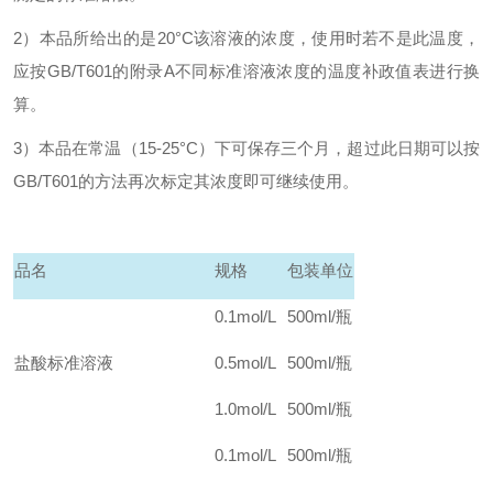
2
）本品所给出的是20°C该溶液的浓度，使用时若不是此温度，
应按GB/T601的附录A不同标准溶液浓度的温度补政值表进行换
算。
3
）本品在常温（15-25°C）下可保存三个月，超过此日期可以按
GB/T601的方法再次标定其浓度即可继续使用。
品名
规格
包装单位
0.1mol/L
500ml/
瓶
盐酸标准溶液
0.5mol/L
500ml/
瓶
1.0mol/L
500ml/
瓶
0.1mol/L
500ml/
瓶