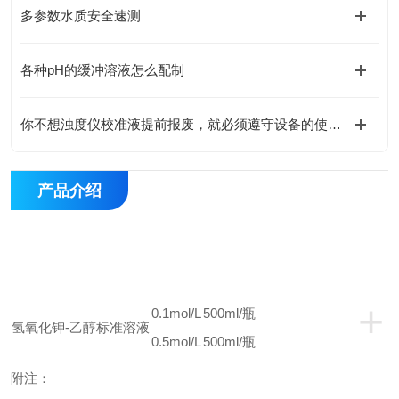
多参数水质安全速测
各种pH的缓冲溶液怎么配制
你不想浊度仪校准液提前报废，就必须遵守设备的使用事项
产品介绍
+
0.1mol/L
500ml/
瓶
氢氧化钾
-
乙醇标准溶液
0.5mol/L
500ml/
瓶
附
注：