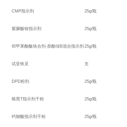
CMP
指示剂
25g
/
瓶
紫脲酸铵指示剂
25g
/
瓶
邻甲苯酚酞络合剂-萘酚绿B混合指示剂
25g
/
瓶
试亚铁灵
支
DPD
粉剂
25g
/
瓶
铬黑T指示剂干粉
25g
/
瓶
钙羧酸指示剂干粉
25g
/
瓶