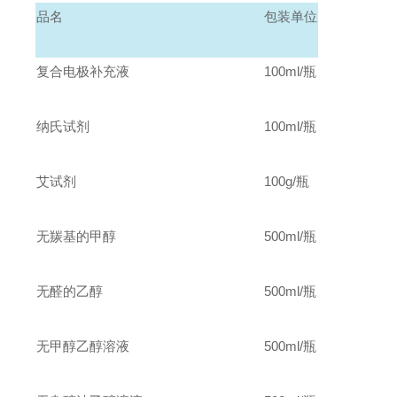
品名
包装单位
复合电极补充液
100ml/
瓶
纳氏试剂
100ml/
瓶
艾试剂
100g
/
瓶
无羰基的甲醇
500ml/
瓶
无醛的乙醇
500ml/
瓶
无甲醇乙醇溶液
500ml/
瓶