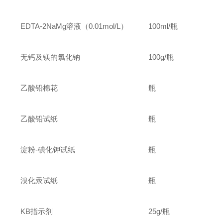
EDTA-2NaMg
溶液（0.01mol/L）
100ml/
瓶
无钙及镁的氯化钠
100g
/
瓶
乙酸铅棉花
瓶
乙酸铅试纸
瓶
淀粉-碘化钾试纸
瓶
溴化汞试纸
瓶
KB
指示剂
25g
/
瓶