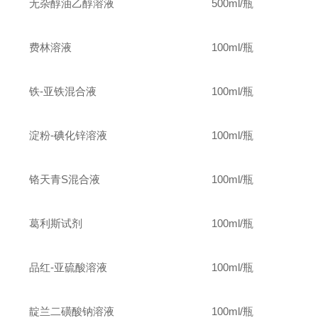
无杂醇油乙醇溶液
500ml/
瓶
费林溶液
100ml/
瓶
铁-亚铁混合液
100ml/
瓶
淀粉-碘化锌溶液
100ml/
瓶
铬天青S混合液
100ml/
瓶
葛利斯试剂
100ml/
瓶
品红-亚硫酸溶液
100ml/
瓶
靛兰二磺酸钠溶液
100ml/
瓶