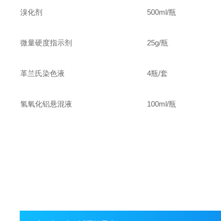
溴化剂
500ml/
瓶
微量硬度指示剂
25g
/
瓶
革兰氏染色液
4
瓶/套
氢氧化铝悬混液
100ml/
瓶