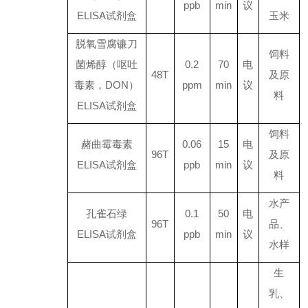
ppb
min
议
ELISA
试剂盒
玉米
脱氧雪腐镰刀
饲料
菌烯醇（呕吐
0.2
70
电
48T
及原
毒素，
DON
）
ppm
min
议
料
ELISA
试剂盒
饲料
赭曲霉毒素
0.06
15
电
96T
及原
ELISA
试剂盒
ppb
min
议
料
水产
孔雀石绿
0.1
50
电
96T
品、
ELISA
试剂盒
ppb
min
议
水样
生
乳、