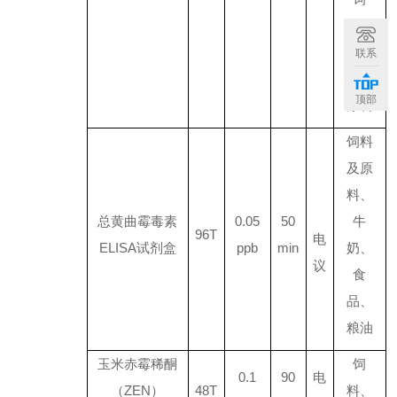
料、
油脂
联系
及其
顶部
原料
饲料
及原
料、
总黄曲霉毒素
0.05
50
牛
96T
电
ELISA
试剂盒
ppb
min
奶、
议
食
品、
粮油
玉米赤霉稀酮
饲
0.1
90
电
（
ZEN
）
48T
料、