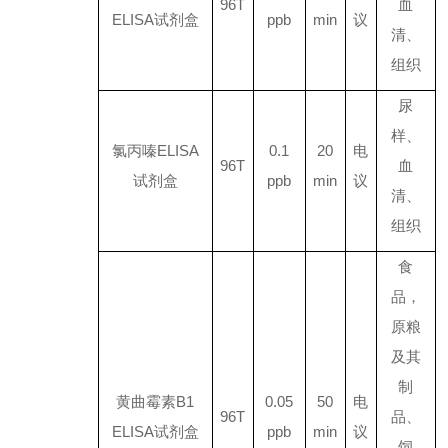
96T
血
ELISA
试剂盒
ppb
min
议
清、
组织
尿
样、
氯丙嗪
ELISA
0.1
20
电
96T
血
试剂盒
ppb
min
议
清、
组织
食
品，
原粮
及其
制
黄曲霉素
B1
0.05
50
电
96T
品、
ELISA
试剂盒
ppb
min
议
饲