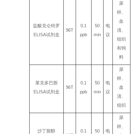
尿
样、
血
盐酸克仑特罗
0.1
50
电
96T
清、
ELISA
试剂盒
ppb
min
议
组织
和饲
料
尿
样、
莱克多巴胺
0.1
50
电
96T
血
ELISA
试剂盒
ppb
min
议
清、
组织
尿
样、
沙丁胺醇
0.1
50
电