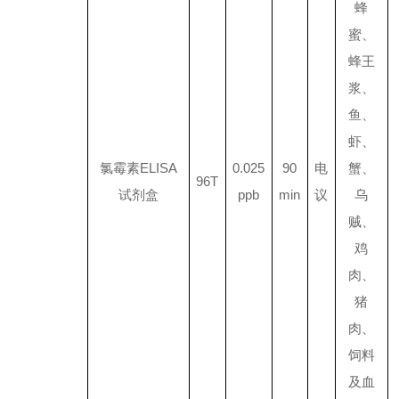
蜂
蜜、
蜂王
浆、
鱼、
虾、
氯霉素
ELISA
0.025
90
电
蟹、
96T
试剂盒
ppb
min
议
乌
贼、
鸡
肉、
猪
肉、
饲料
及血