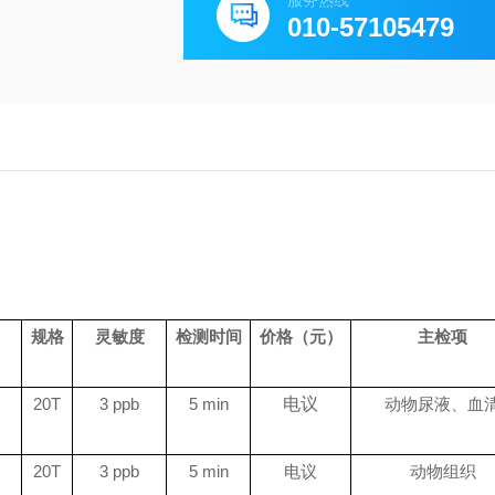
服务热线
010-57105479
规格
灵敏度
检测时间
价格（元）
主检项
20T
3 ppb
5 min
电议
动物尿液、血
20T
3 ppb
5 min
电议
动物组织