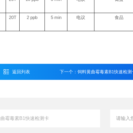
20T
2 ppb
5 min
电议
食品
返回列表
下一个：
饲料黄曲霉毒素B1快速检测