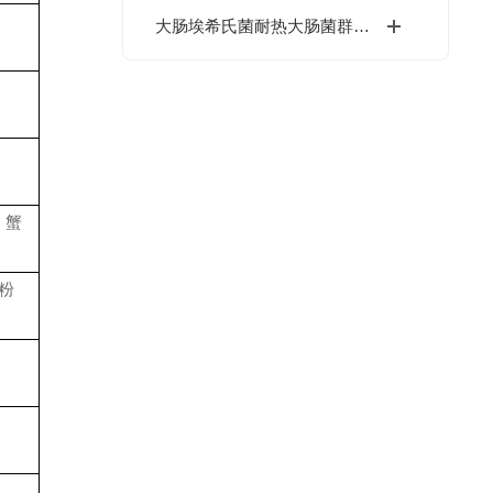
大肠埃希氏菌耐热大肠菌群测试片 24片/包
、蟹
粉