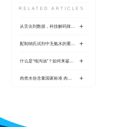
RELATED ARTICLES
从舌尖到数据，科技解码辣味奥秘：辣椒素辣度检测仪深度剖析
配制纳氏试剂中无氨水的重要性
什么是“地沟油”？如何来鉴别“地沟油”？
肉类水份含量国家标准 肉类水份检测