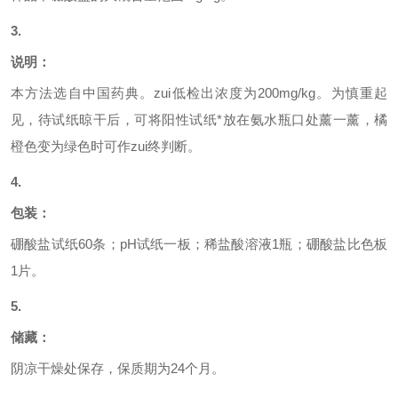
3.
说明：
本方法选自中国药典。zui低检出浓度为
200mg/kg
。为慎重起
见，待试纸晾干后，可将阳性试纸*放在氨水瓶口处
薰一薰
，
橘
橙色变为绿色时可作zui终判断。
4.
包装：
硼酸盐试纸
60
条；
pH
试纸一板；稀盐酸溶液
1
瓶；硼酸盐比色板
1
片。
5.
储藏：
阴凉干燥处保存，保质期为
24
个月。