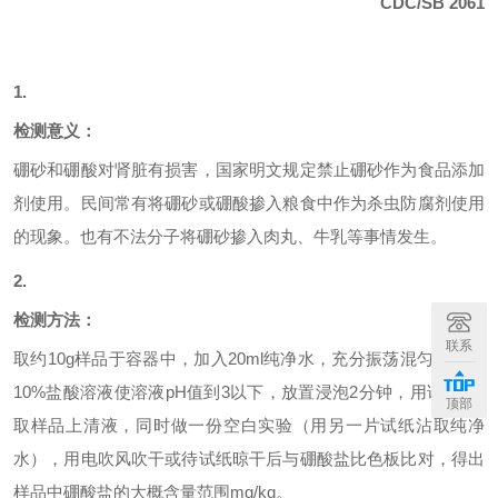
CDC/SB 2061
1.
检测意义：
硼砂和
硼酸
对肾脏有损害，国家明文规定禁止硼砂作为食品添加
剂使用。
民间常有将硼砂或硼酸掺入粮食中作为杀虫防腐剂使用
的现象。
也有不法分子将硼砂掺入肉丸、牛乳等事情发生。
2.
检测方法：
联系
取约
10g
样品于容器中，加入
20ml
纯净水，充分振荡混匀，滴加
10%
盐酸溶液使溶液
pH
值到
3
以下，放置浸泡
2
分钟，用试纸*沾
顶部
取样品上清液，同时做一份空白实验（用另一片试纸沾取纯净
水），用电吹风吹干或待试纸晾干后与硼酸盐比色板比对，得出
样品中硼酸盐的大概含量范围
mg/kg
。