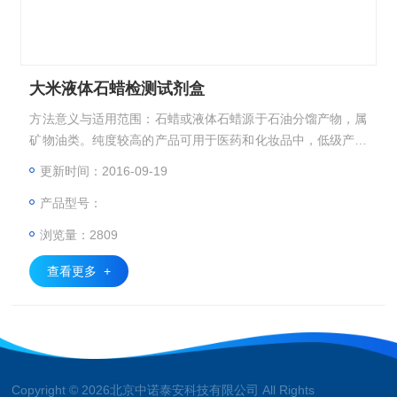
大米液体石蜡检测试剂盒
方法意义与适用范围：石蜡或液体石蜡源于石油分馏产物，属
矿物油类。纯度较高的产品可用于医药和化妆品中，低级产品
中所含杂质较高，如果掺入食品，对人体有害。陈化米的表面
更新时间：2016-09-19
色泽暗淡，加入石蜡、液体石蜡或其他矿物油混合后可使表面
产品型号：
光滑靓丽，但却掩盖了陈化米中可能存在的霉菌毒素。
浏览量：2809
查看更多 +
Copyright © 2026北京中诺泰安科技有限公司 All Rights