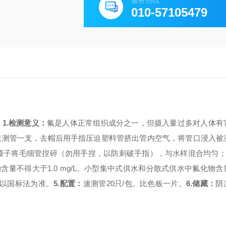
服务热线
010-57105479
明
1.
检测意义：
氟是人体正常组织成分之一，但摄入量过多对人体有
速测管一支，去帽后用手指压迫塑料管挤出管内空气，将管口浸入被
镊子将毛细管捏碎（勿用手捏，以防刺破手指），与水样混合均匀；静
含量不得大于1.0 mg/L。小型集中式供水和分散式供水中氟化物
以国标法为准。
5.
配置：
速测管20只/包。比色板一片。
6.
储藏：
阴