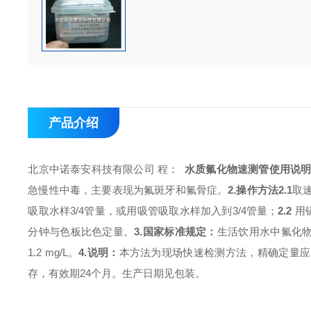
产品介绍
北京中诺泰安科技有限公司
程：
水质氟化物速测管使用说
急慢性中毒，主要表现为氟斑牙和氟骨症。
2.
操作方法
2.1
取
吸取水样3/4管量，或用吸管吸取水样加入到3/4管量；
2.2
用
分钟与色板比色定量。
3.
国家标准规定：
生活饮用水中氟化物
1.2 mg/L。
4.
说明：
本方法为现场快速检测方法，精确定量应
存，有效期24个月。生产日期见包装。