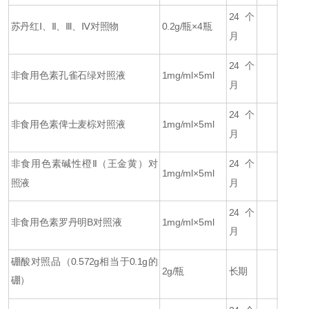
24个
苏丹红Ⅰ、Ⅱ、Ⅲ、Ⅳ对照物
0.2g/瓶×4瓶
月
24个
非食用色素孔雀石绿对照液
1mg/ml×5ml
月
24个
非食用色素俾士麦棕对照液
1mg/ml×5ml
月
非食用色素碱性橙Ⅱ（王金黄）对
24个
1mg/ml×5ml
照液
月
24个
非食用色素罗丹明B对照液
1mg/ml×5ml
月
硼酸对照品（
0.572g
相当于
0.1g
的
2g/瓶
长期
硼）