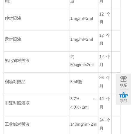
用）
度
月
12个
砷对照液
1mg/ml×2ml
月
12个
汞对照液
1mg/ml×2ml
月
约
12个
氰化物对照液
50ug/ml×2ml
月
36个
桐油对照品
5ml/瓶
联系
月
3.7%～
12个
顶部
甲醛对照溶液
4.0%×2ml
月
24个
工业碱对照液
140mg/ml×2ml
月