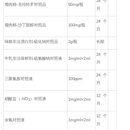
24个
瘦肉精-克伦特罗对照品
50mg/瓶
月
24个
瘦肉精-沙丁胺醇对照品
100mg/瓶
月
味精非法漂白剂-硫化钠对照品
2g/瓶
长期
24个
牛乳非法保鲜剂-硫氰酸钠对照液
1mg/ml×2ml
月
24个
三聚氰胺对照液
100ppm
月
12个
硝酸盐（-NO
）对照液
1mg/ml×2ml
3
月
12个
余氯对照液
1mg/ml×2ml
月