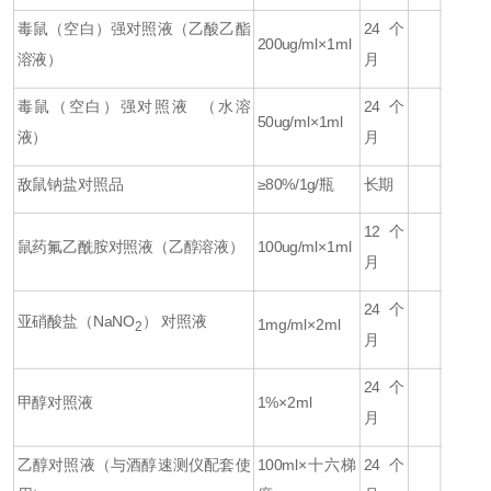
毒鼠（空白）
强对照液（乙酸乙酯
24个
200ug/ml×1ml
溶液）
月
毒鼠（空白）强对照液 （水溶
24个
50ug/ml×1ml
液）
月
敌鼠钠盐对照品
≥80%/1g/瓶
长期
12个
鼠药氟乙酰胺对照液（乙醇溶液）
100ug/ml×1ml
月
24个
亚硝酸盐（NaNO
） 对照液
1mg/ml×2ml
2
月
24个
甲醇对照液
1%×2ml
月
乙醇对照液（与酒醇速测仪配套使
100ml×十六梯
24个