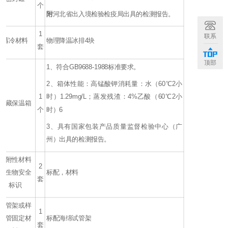
个
附
河北省出入境检验检疫局出具的检测报告。
1
联系
蓄冷材料
物理降温冰排4块
套
顶部
1、符合GB9688-1988标准要求。
2、箱体性能：高锰酸钾消耗量：水（60℃2小
1
时）1.29mg/L；蒸发残渣：4%乙酸（60℃2小
冷藏保温箱
个
时）6
3、具有国家包装产品质量监督检验中心（广
州）出具的检测报告。
吸附性材料
2
和生物安全
标配，材料
套
标识
试管架或样
1
品管固定材
标配海绵试管架
套