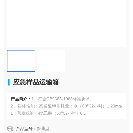
应急样品运输箱
产品简介：
1、符合GB9688-1988标准要求。
2、箱体性能：高锰酸钾消耗量：水（60℃2小时）1.29mg/
L；蒸发残渣：4%乙酸（60℃2小时）6
3、具有国家包装产品质量监督检验中心（广州）出具的检测
报告。
产品型号：
普通型