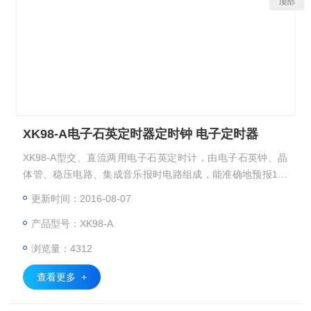
顶部
XK98-A电子石英定时器定时钟 电子定时器
XK98-A型交、直流两用电子石英定时计，由电子石英钟、晶
体管、稳压电路、集成音乐报时电路组成，能准确地预报1小
时内每分钟，平时可代替一般时钟使用，具有价格便宜、重量
更新时间：2016-08-07
轻、走时准、报时曲调流行等特点，适用于科研、医疗以及一
产品型号：XK98-A
切需要定时的场合。
浏览量：4312
查看更多 +