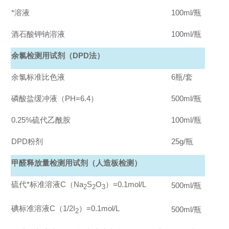
*溶液
100ml/
瓶
酒石酸钾钠溶液
100ml/
瓶
余氯检测用试剂（DPD法）
余氯标准比色液
6
瓶/套
磷酸盐缓冲液（PH=6.4）
500ml/
瓶
0.25%
硫代乙酰胺
100ml/
瓶
DPD
粉剂
25g
/
瓶
甲醛释放量检测用试剂（人造板检测）
硫代*标准溶液C（Na
S
O
）=0.1mol/L
500ml/
瓶
2
2
3
碘标准溶液C（1/2I
）=0.1mol/L
500ml/
瓶
2