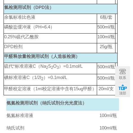
氯检测用试剂（DPD法）
余氯标准比色液
6
瓶/套
磷酸盐缓冲液（PH=6.4）
500ml/
瓶
0.25%
硫代乙酰胺
100ml/
瓶
DPD
粉剂
25g/
瓶
甲醛释放量检测用试剂（人造板检测）
硫代*标准溶液C（Na
S
O
）=0.1mol/L
500ml/
瓶
2
2
3
碘标准溶液C（1/2I
）=0.1mol/L
500ml/
瓶
联系
2
甲醛校定溶液（1ml校定溶液中含有15ug甲醛）
20ml/
支
顶部
氨氮检测用试剂（纳氏试剂分光光度法）
氨氮标准溶液
100ml/
瓶
纳氏试剂
100ml/
瓶