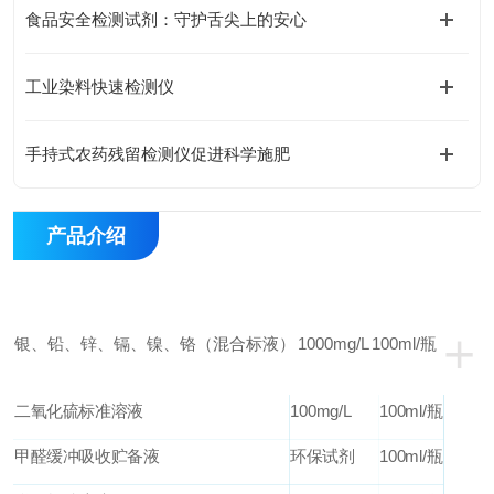
食品安全检测试剂：守护舌尖上的安心
工业染料快速检测仪
手持式农药残留检测仪促进科学施肥
产品介绍
+
银、铅、锌、镉、镍、铬（混合标液）
1000mg/L
100ml/
瓶
二氧化硫标准溶液
100mg/L
100ml/
瓶
甲醛缓冲吸收贮备液
环保试剂
100ml/
瓶