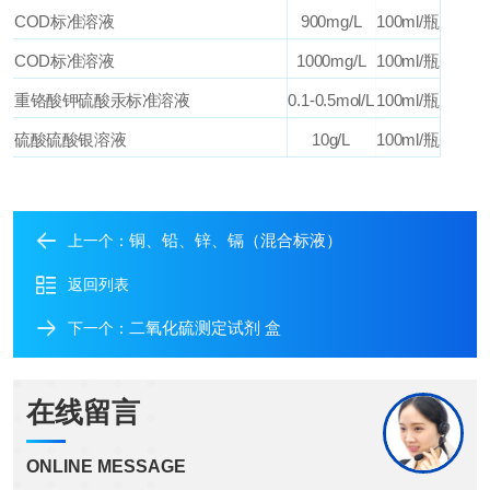
COD
标准溶液
900mg/L
100ml/
瓶
COD
标准溶液
1000mg/L
100ml/
瓶
重铬酸钾硫酸汞标准溶液
0.1-0.5mol/L
100ml/
瓶
硫酸硫酸银溶液
10g/L
100ml/
瓶
铜、铅、锌、镉（混合标液）
上一个：
返回列表
二氧化硫测定试剂 盒
下一个：
在线留言
ONLINE MESSAGE