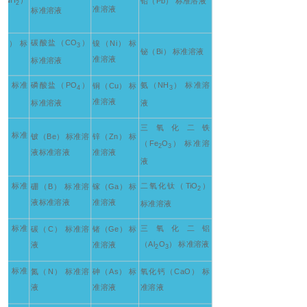
铅（Pb） 标准溶液
2
准溶液
标准溶液
碳酸盐（CO
）
O） 标
镍（Ni） 标
3
铋（Bi） 标准溶液
准溶液
标准溶液
） 标准
磷酸盐（PO
）
氨（NH
） 标准溶
铜（Cu） 标
2
4
3
准溶液
标准溶液
液
三氧化二铁
） 标准
铍（Be） 标准溶
锌（Zn） 标
2
（Fe
O
） 标准溶
2
3
液标准溶液
准溶液
液
） 标准
二氧化钛（TiO
）
硼（B） 标准溶
镓（Ga） 标
2
2
液标准溶液
准溶液
标准溶液
） 标准
三氧化二铝
碳（C） 标准溶
锗（Ge） 标
2
（Al
O
） 标准溶液
液
准溶液
2
3
） 标准
氮（N） 标准溶
砷（As） 标
氧化钙（CaO） 标
2
液
准溶液
准溶液