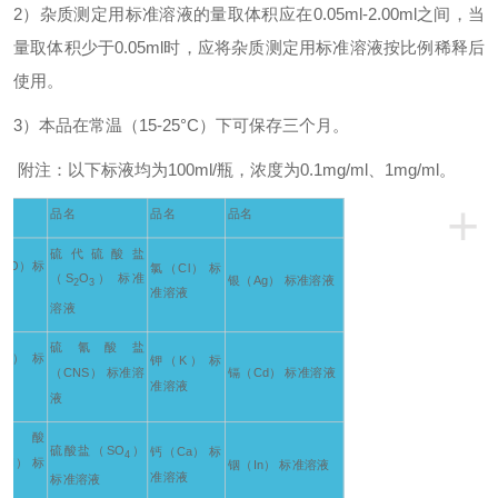
2
）杂质测定用标准溶液的量取体积应在0.05ml-2.00ml之间，当
量取体积少于0.05ml时，应将杂质测定用标准溶液按比例稀释后
使用。
3
）本品在常温（15-25°C）下可保存三个月。
附注：以下标液均为100ml/瓶，浓度为0.1mg/ml、1mg/ml。
+
品名
品名
品名
硫代硫酸盐
COO）标
氯（Cl） 标
（S
O
） 标准
银（Ag） 标准溶液
2
3
准溶液
溶液
硫氰酸盐
HO） 标
钾（K） 标
（CNS） 标准溶
镉（Cd） 标准溶液
准溶液
液
杨酸
硫酸盐（SO
）
钙（Ca） 标
4
OH） 标
铟（In） 标准溶液
准溶液
标准溶液