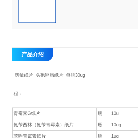
产品介绍
药敏纸片 头孢唑肟纸片 每瓶30ug
程：
青霉素
G
纸片
瓶
10u
氨苄西林
（
氨苄青霉素
）
纸片
瓶
10ug
苯唑青霉素纸片
瓶
1ug