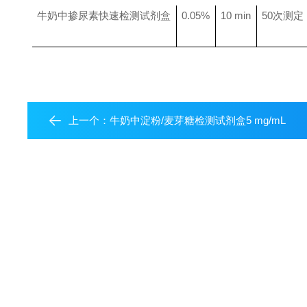
牛奶中掺尿素快速检测试剂盒
0.05%
10 min
50
次测定
上一个：
牛奶中淀粉/麦芽糖检测试剂盒5 mg/mL