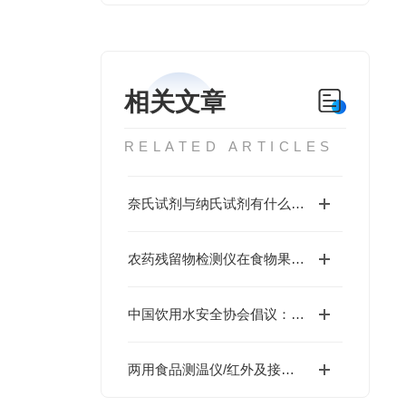
相关文章
RELATED ARTICLES
奈氏试剂与纳氏试剂有什么区别啊
农药残留物检测仪在食物果蔬中的应用
中国饮用水安全协会倡议：保护水资源、维护水质安全
两用食品测温仪/红外及接触式测温仪