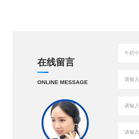
在线留言
ONLINE MESSAGE