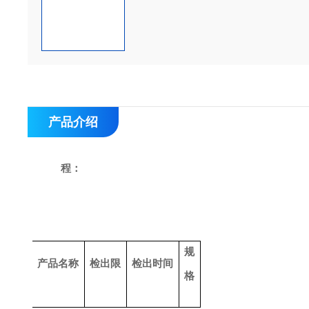
产品介绍
程：
规
产品名称
检出限
检出时间
格