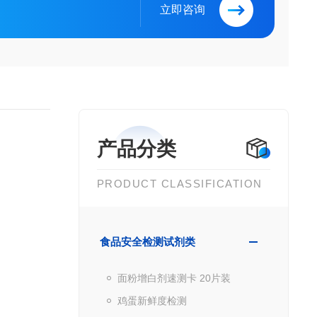
立即咨询
产品分类
PRODUCT CLASSIFICATION
食品安全检测试剂类
面粉增白剂速测卡 20片装
鸡蛋新鲜度检测