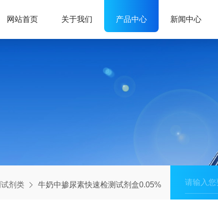
网站首页
关于我们
产品中心
新闻中心
测试剂类
牛奶中掺尿素快速检测试剂盒0.05%