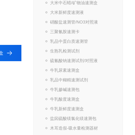
大米中石蜡/矿物油速测盒
大米新鲜度速测液
硝酸盐速测管/NO3对照液
三聚氰胺速测卡
乳品中蛋白质速测管
生熟乳检测试剂
盒
硫氰酸钠速测试剂/对照液
牛乳尿素速测盒
乳品中糊精速测试剂
牛乳掺碱速测包
牛乳酸度速测盒
牛乳新鲜度速测盒
盐囟硫酸镁氯化镁速测包
木耳造假-吸水量检测器材