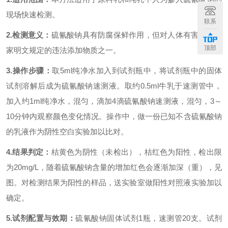
现场快速检测。
联系
2.
检测意义：
硫氰酸钠具有防腐保鲜作用，但对人体有害，是国
顶部
家明文规定的违法添加物质之一。
3.
操作步骤：
取5ml纯净水加入到试剂瓶中，将试剂瓶中的固体
试剂溶解后成为硫氰酸钠速测液。取约0.5ml牛乳于速测管中，
加入约1ml纯净水，混匀，滴加4滴硫氰酸钠速测液，混匀，3
～
10
分钟内观察颜色变化情况。操作中，做一份已知不含硫氰酸钠
的乳液作为阴性空白实验加以比对。
4.
结果判定：
桔黄色为阴性（未检出），桔红色为阳性，检出限
为20mg/L，随着硫氰酸钠含量的增加红色会逐渐加深（重），见
图。对检测结果为阳性的样品，送实验室做阳性对照液实验加以
确定。
5.
试剂配置与效期：
硫氰酸钠固体试剂1瓶，速测管20支。试剂