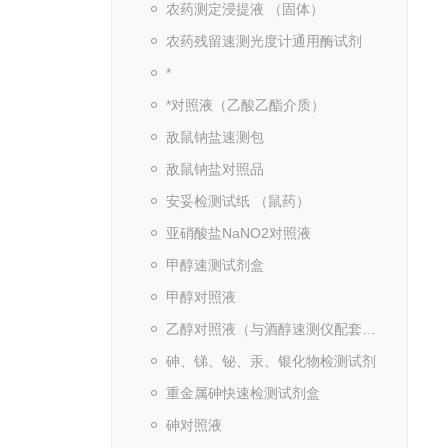
农药测定浸提液 （固体）
农药残留速测光度计通用酶试剂
*
*对照液（乙酸乙酯介质）
敌鼠钠盐速测包
敌鼠钠盐对照品
安妥检测试纸 （鼠药）
亚硝酸盐NaNO2对照液
甲醇速测试剂盒
甲醇对照液
乙醇对照液（与酒醇速测仪配套使用）
砷、锑、铋、汞、银化物检测试剂
重金属砷快速检测试剂盒
砷对照液