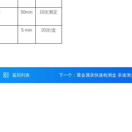
g
50min
10
次测定
5 min
20
次
/
盒
返回列表
下一个：
重金属汞快速检测盒 汞速测