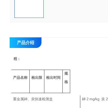
产品介绍
程：  
规
产品名称
检出限
检出时间
格
重金属砷、汞快速检测盒
砷
2 mg/kg
汞
2