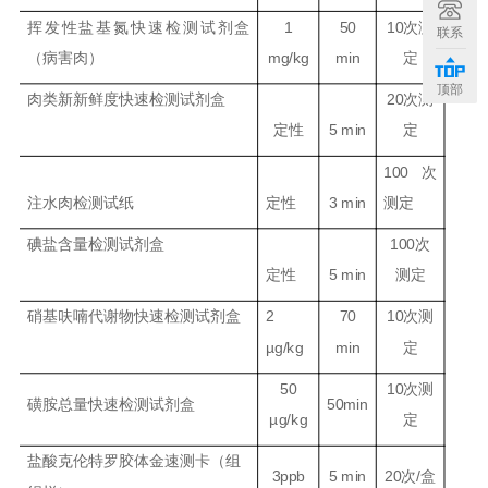
挥发性盐基氮快速检测试剂盒
1
50
10
次测
联系
（病害肉）
mg/kg
min
定
顶部
肉类新新鲜度快速检测试剂盒
20
次测
定性
5 min
定
100
次
注水肉检测试纸
定性
3 min
测定
碘盐含量检测试剂盒
100
次
定性
5 min
测定
硝基呋喃代谢物快速检测试剂盒
2
70
10
次测
µg/kg
min
定
50
10
次测
磺胺总量快速检测试剂盒
50min
µg/kg
定
盐酸克伦特罗胶体金速测卡（组
3ppb
5 min
20
次
/
盒