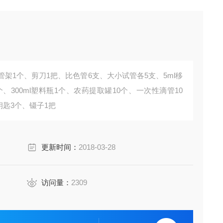
管架1个、剪刀1把、比色管6支、大小试管各5支、5ml移
个、300ml塑料瓶1个、农药提取罐10个、一次性滴管10
钥匙3个、镊子1把
更新时间：
2018-03-28
访问量：
2309