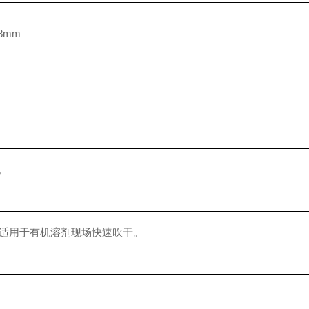
8mm
。
适用于有机溶剂现场快速吹干。