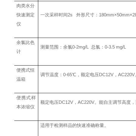
肉类水分
快速测定
一次采样时间
2s
外形尺寸：
180mm×50mm×2
仪
余氯比色
测量范围：余氯
0-2mg/L
总氯：
0-3.5 mg/L
计
便携式恒
调节温度：
0-65
℃
，额定电压
DC12V
，
AC220V
温箱
便携式样
额定电压
DC12V
，
AC220V
。能自主调节高度，
本浓缩仪
适用于检测样品的快速准确称量。