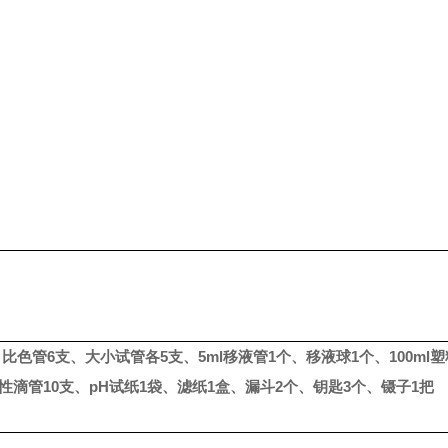
、比色管
6
支、大小试管各
5
支、
5ml
移液管
1
个、移液球
1
个、
100ml
塑
性滴管
10
支、
pH
试纸
1
袋、滤纸
1
盒、漏斗
2
个、钥匙
3
个、镊子
1
把