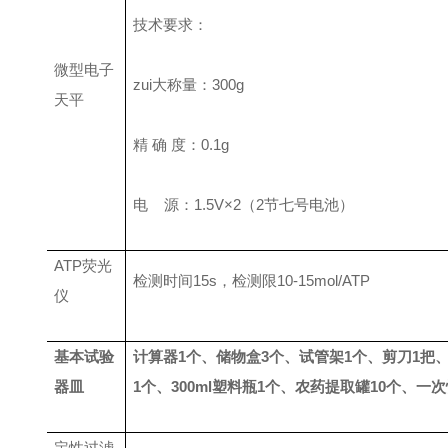
技术要求：
微型电子
zui大称量：
300g
天平
精
确
度：
0.1g
电
源：
1.5V
×
2
（
2
节七号电池）
ATP
荧光
检测时间
15s
，检测限
10-15mol/ATP
仪
基本试验
计算器
1
个、储物盒
3
个、试管架
1
个、剪刀
1
把
器皿
1
个、
300ml
塑料瓶
1
个、农药提取罐
10
个、一次
定性过滤