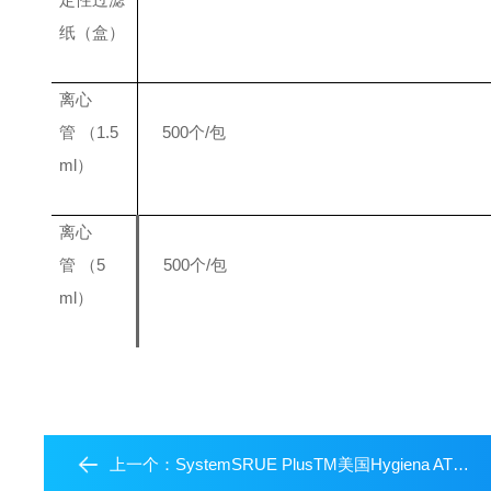
纸（盒）
离心
管
（
1.5
500
个
/
包
ml
）
离心
管
（
5
500
个
/
包
ml
）
上一个：
SystemSRUE PlusTM美国Hygiena ATP荧光仪 0到9999 RLUs