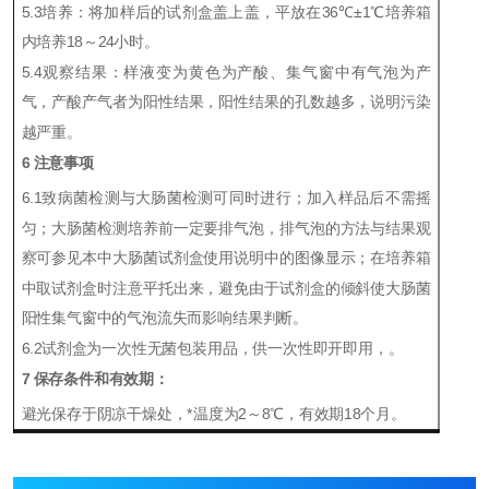
5.3
培养：将加样后的试剂盒盖上盖，平放在
36
℃
±
1
℃
培养箱
内培养
18
～
24
小时。
5.4
观察结果：
样液变为黄色为产酸、集气窗中有气泡为产
气，产酸产气者为阳性结果，阳性结果的孔数越多，说明污染
越严重。
6
注意事项
6.1
致病菌检测与大肠菌检测可同时进行；加入样品后不需摇
匀；大肠菌检测培养前一定要排气泡，排气泡的方法与结果观
察可参见本
中大肠菌试剂
盒使用
说明中的图像显示；在培养箱
中取试剂盒时注意平托出来，避免由于试剂盒的倾斜使大肠菌
阳性集气窗中的气泡流失而影响结果判断。
6.2
试剂盒为一次性无菌包装用品，供一次性即开即用，。
7
保存条件和有效期：
避光保存于阴凉干燥处，*温度为
2
～
8
℃
，有效期
18
个月。