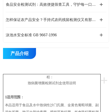
食品安全检测试剂：高效便捷筛查工具，守护每一口美味安全
怎样保证农产品安全？手持式农药残留检测仪又有那些检测方法呢？
泳池水安全标准 GB 9667-1996
产品介绍
+
程：
致病菌增菌检测试剂
盒使用
说明
1
适用范围：
本品适
用于食品及水中致病性沙门氏菌、金黄色葡萄球菌、副
溶血弧菌、致泻大肠埃希菌、
腊样芽孢
杆菌、
板奇肠杆菌
检测