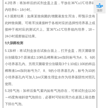
4.2
培养：将加样后的试剂盒盖上盖，平放在
36
℃
±
1
℃
培养箱
内培养
6
～
18
小时。
顶部
4.3
观察结果：如果某致病菌的增菌液发生浑浊，即预示含有
此种致病菌。可将浑浊液接种于各相对应的选择性培养基上或
接种于相对应
的测试片上。置
36
℃
±
1
℃
培养箱内培养，
18
～
24
小时观察验证结果。
5
大肠菌检测
5.1
加样：将试剂盒放在试验台面上，打开盒盖，
用灭菌吸管
分别吸取
3
个原液或
1
:10
样品稀释液
1ml
加
到标号为
4
、
5
、
6
的
小培养基孔内。另用灭菌吸管分别吸取
3
个
1
:10
或
1:100
的样品
稀释液
1ml
加
到标号为
7
、
8
、
9
的小培养基孔内，标号为
10
的
小培养基孔内可加入
1ml
灭菌生理盐水
作为培养基阴性对照孔
使用。
5.2
排气泡：加样后集气窗内如有气泡存在，可将试剂盒以
30
～
45
度角倾斜使气泡排出，必要时可轻轻用力在桌面上敲击数
下排出气泡。