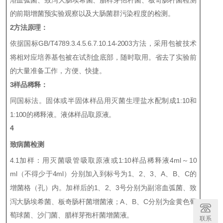
的前期
增菌预实验
观察以及大肠菌群污染程度的检测。
2
方法原理：
依据国标
GB/T4789.3.
4.5.6
.7.10.14-2003
方法，采用包被技术
将相对应培养基包被在试剂盒底部，随时取用。省去了实验前
的大量准备工作，方便、快捷。
3
样品稀释：
同国标法。固体或半固体样品用灭菌生理盐水配制成
1:10
和
1:100
的稀释液。液体样品取原液。
4
致病菌检测
4.1
加样
：用灭菌吸管吸取原液或
1
:10
样品稀释液
4ml
～
10
ml
（不得少于
4ml
）分别
加入到标号为
1
、
2
、
3
、
A
、
B
、
C
的
增菌格（孔）内。加样后的
1
、
2
、
3
号分别为副溶血弧菌、致
泻大肠埃希菌、
板奇肠杆菌
增菌液；
A
、
B
、
C
分别为金黄色葡
萄球菌、沙门菌、
腊样芽孢
杆菌增菌液。
联系