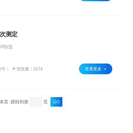
1次测定
肠杆菌群检验纸片1次/包 10包/盒
型号：
浏览量：2574
查看更多 +
页 末页 跳转到第
页