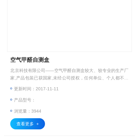
空气甲醛自测盒
北京科技有限公司――空气甲醛自测盒较大、较专业的生产厂
家,产品包装已获国家,未经公司授权，任何单位、个人都不得
使用，如有假冒,必追究其法律责任。为了维护广大消费者自
更新时间：2017-11-11
身权益，请选择正品。全新400、800免费防伪查询，谨防假
产品型号：
冒。长久市场考验，值得信赖。
浏览量：3944
查看更多 +