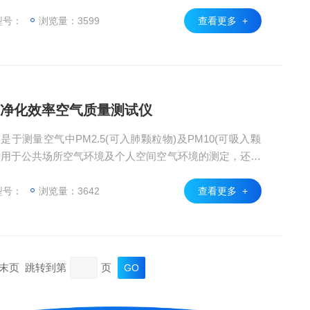
型号：
浏览量：3599
查看更多 +
空气净化效率空气质量测试仪
测仪是于测量空气中PM2.5(可入肺颗粒物)及PM10(可吸入颗
适用于公共场所空气环境及个人空间空气环境的测定，还可
评价分析.可直接测试空气质量指标的pm2.5数值，单位
的pm2.5单位*。 4280元/台
型号：
浏览量：3642
查看更多 +
页 末页 跳转到第
页