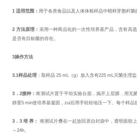
1
适用范围：
用于各类食品以及人体体检样品中蜡样芽胞杆菌
2
方法原理：
采用一种商品化的一次性培养基产品，含有高选
是否有目标菌的存在。
3
操作方法
3.1
样品处理
：取样品 25 mL（g）放入含有225 mL灭菌
3
．2
接种：
将测试片置于平坦实验台面，揭开上层膜，用无菌
静置5 min使培养基凝固，zui后用手轻轻地压一下。每个样品
3
．3
培
养：
将测试片叠在一起放回原自封袋中，透明面朝上
～24h。