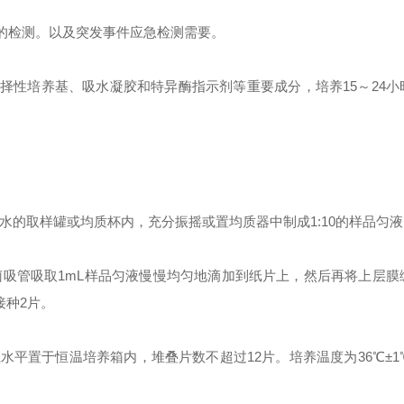
的检测。以及突发事件应急检测需要。
择性培养基、吸水凝胶和特异酶指示剂等重要成分，培养15～24小
生理盐水的取样罐或均质杯内，充分振摇或置均质器中制成1:10的样品匀
吸管吸取1mL样品匀液慢慢均匀地滴加到纸片上，然后再将上层膜
接种2片。
水平置于恒温培养箱内，堆叠片数不超过12片。培养温度为
36℃
±
1