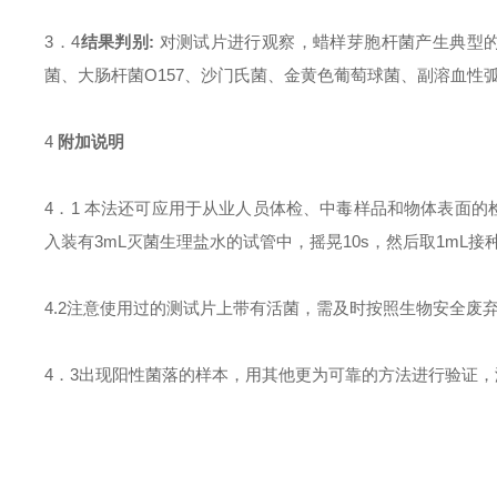
3．4
结果判别
:
对测试片进行观察，蜡样芽胞杆菌产生典型
菌、大肠杆菌O157、沙门氏菌、金黄色葡萄球菌、副溶血性
4
附加说明
4．1 本法还可应用于从业人员体检、中毒样品和物体表面
入装有3mL灭菌生理盐水的试管中，摇晃10s，然后取1mL接
4.2注意使用过的测试片上带有活菌，需及时按照生物安全废
4．3出现阳性菌落的样本，用其他更为可靠的方法进行验证