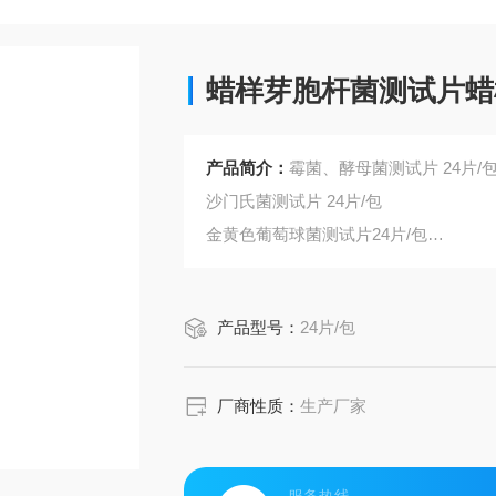
蜡样芽胞杆菌测试片蜡
产品简介：
霉菌、酵母菌测试片 24片/
沙门氏菌测试片 24片/包
金黄色葡萄球菌测试片24片/包
大肠杆菌O157测试片24片/包
副溶血弧菌测试片 24片/包
产品型号：
24片/包
阪崎肠杆菌测试片24片/包
蜡样芽胞杆菌测试片 24片/包
厂商性质：
生产厂家